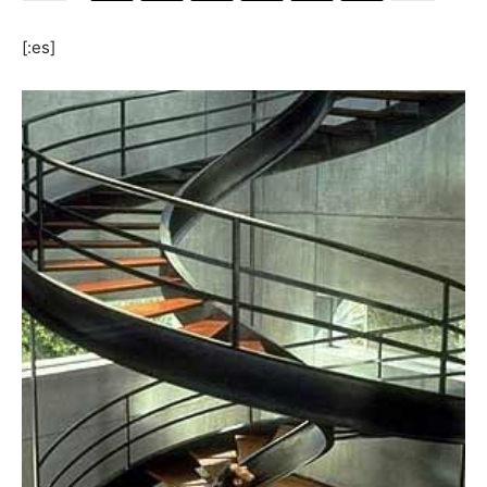
[:es]
[:]