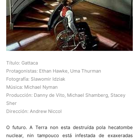
Título: Gattaca
Protagonistas: Ethan Hawke, Uma Thurman
Fotografía: Slawomir Idziak
Música: Michael Nyman
Producción: Danny de Vito, Michael Shamberg, Stacey
Sher
Dirección: Andrew Niccol
O futuro. A Terra non esta destruída pola hecatombe
nuclear, nin tampouco está infestada de exaxeradas