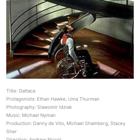
Title: Gattaca
Protagonists: Ethan Hawke, Uma Thurman
Photography: Slawomir Idziak
Music: Michael Nyman
Production: Danny de Vito, Michael Shamberg, Stacey
Sher
Direction: Andrew Niccol