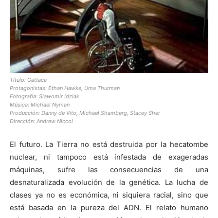
Título: Gattaca
Protagonistas: Ethan Hawke, Uma Thurman
Fotografía: Slawomir Idziak
Música: Michael Nyman
Producción: Danny de Vito, Michael Shamberg, Stacey Sher
Dirección: Andrew Niccol
El futuro. La Tierra no está destruida por la hecatombe
nuclear, ni tampoco está infestada de exageradas
máquinas, sufre las consecuencias de una
desnaturalizada evolución de la genética. La lucha de
clases ya no es económica, ni siquiera racial, sino que
está basada en la pureza del ADN. El relato humano