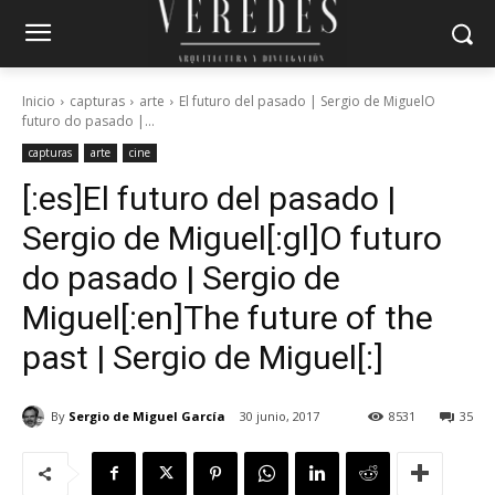
Inicio
capturas
arte
El futuro del pasado | Sergio de MiguelO
futuro do pasado |...
capturas
arte
cine
[:es]El futuro del pasado |
Sergio de Miguel[:gl]O futuro
do pasado | Sergio de
Miguel[:en]The future of the
past | Sergio de Miguel[:]
By
Sergio de Miguel García
30 junio, 2017
8531
35