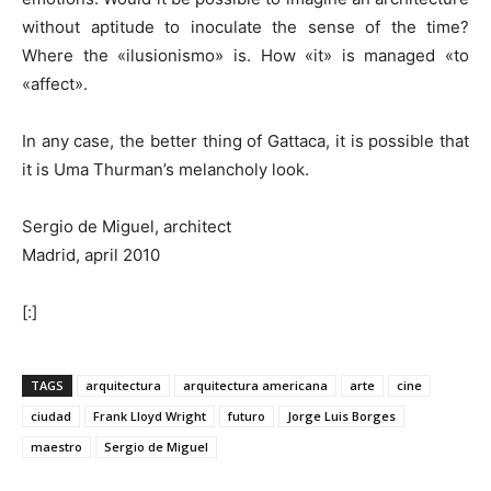
without aptitude to inoculate the sense of the time?
Where the «ilusionismo» is. How «it» is managed «to
«affect».
In any case, the better thing of Gattaca, it is possible that
it is Uma Thurman’s melancholy look.
Sergio de Miguel, architect
Madrid, april 2010
[:]
TAGS
arquitectura
arquitectura americana
arte
cine
ciudad
Frank Lloyd Wright
futuro
Jorge Luis Borges
maestro
Sergio de Miguel