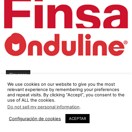
Síguenos
We use cookies on our website to give you the most
relevant experience by remembering your preferences
23,683
Fans
ME GUSTA
and repeat visits. By clicking “Accept”, you consent to the
use of ALL the cookies.
5,321
Seguidores
SEGUIR
Do not sell my personal information
.
35
1,844
Seguidores
SEGUIR
Configuración de cookies
ACEPTAR
23,782
Seguidores
SEGUIR