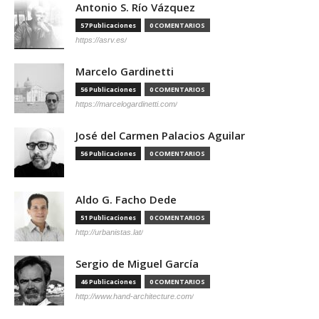
Antonio S. Río Vázquez
57 Publicaciones
0 COMENTARIOS
https://asrv.es/
Marcelo Gardinetti
56 Publicaciones
0 COMENTARIOS
https://marcelogardinetti.com/
José del Carmen Palacios Aguilar
56 Publicaciones
0 COMENTARIOS
Aldo G. Facho Dede
51 Publicaciones
0 COMENTARIOS
http://urbanistas.lat/
Sergio de Miguel García
46 Publicaciones
0 COMENTARIOS
http://www.hand-architecture.com/