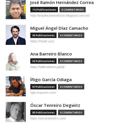
José Ramón Hernández Correa
112 Publicaciones
0 COMENTARIOS
http://arquitectamoslocos.blogspot.com.es/
Miguel Ángel Díaz Camacho
95 Publicaciones
0 COMENTARIOS
https://madc.xyz/
Ana Barreiro Blanco
92 Publicaciones
0 COMENTARIOS
https://tallerabierto.gal/gl/
Íñigo García Odiaga
87 Publicaciones
0 COMENTARIOS
http://vaumm.com/
Óscar Tenreiro Degwitz
85 Publicaciones
0 COMENTARIOS
https://oscartenreiro.com/