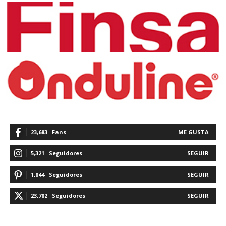
23,683
Fans
ME GUSTA
5,321
Seguidores
SEGUIR
1,844
Seguidores
SEGUIR
23,782
Seguidores
SEGUIR