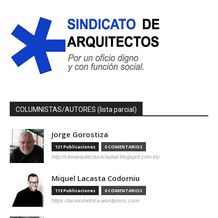
COLUMNISTAS/AUTORES (lista parcial)
Jorge Gorostiza
121 Publicaciones
0 COMENTARIOS
http://cinearquitecturaciudad.blogspot.com.es/
Miquel Lacasta Codorniu
113 Publicaciones
0 COMENTARIOS
https://axonometrica.wordpress.com/