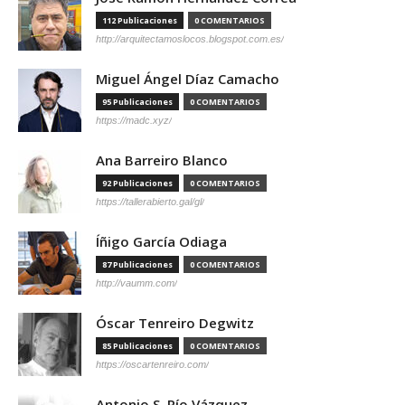
112 Publicaciones
0 COMENTARIOS
http://arquitectamoslocos.blogspot.com.es/
Miguel Ángel Díaz Camacho
95 Publicaciones
0 COMENTARIOS
https://madc.xyz/
Ana Barreiro Blanco
92 Publicaciones
0 COMENTARIOS
https://tallerabierto.gal/gl/
Íñigo García Odiaga
87 Publicaciones
0 COMENTARIOS
http://vaumm.com/
Óscar Tenreiro Degwitz
85 Publicaciones
0 COMENTARIOS
https://oscartenreiro.com/
Antonio S. Río Vázquez