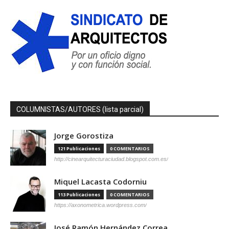
COLUMNISTAS/AUTORES (lista parcial)
Jorge Gorostiza
121 Publicaciones
0 COMENTARIOS
http://cinearquitecturaciudad.blogspot.com.es/
Miquel Lacasta Codorniu
113 Publicaciones
0 COMENTARIOS
https://axonometrica.wordpress.com/
José Ramón Hernández Correa