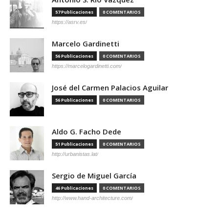
57 Publicaciones
0 COMENTARIOS
https://asrv.es/
Marcelo Gardinetti
56 Publicaciones
0 COMENTARIOS
https://marcelogardinetti.com/
José del Carmen Palacios Aguilar
56 Publicaciones
0 COMENTARIOS
Aldo G. Facho Dede
51 Publicaciones
0 COMENTARIOS
http://urbanistas.lat/
Sergio de Miguel García
46 Publicaciones
0 COMENTARIOS
http://www.hand-architecture.com/