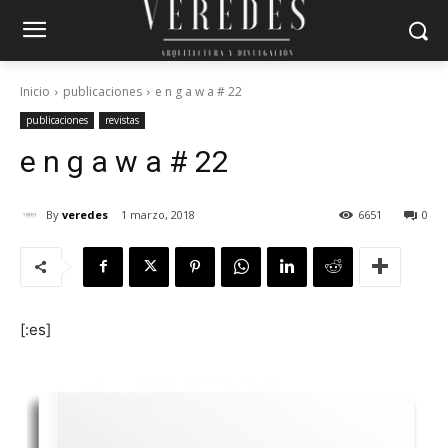
Inicio
publicaciones
e n g a w a # 22
publicaciones
revistas
e n g a w a # 22
By
veredes
1 marzo, 2018
6651
0
[:es]