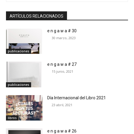
ARTÍCULOS RELACIONADOS
e n g a w a # 30
30 marzo, 2023
publicaciones
e n g a w a # 27
15 junio, 2021
publicaciones
Día Internacional del Libro 2021
23 abril, 2021
libros
e n g a w a # 26