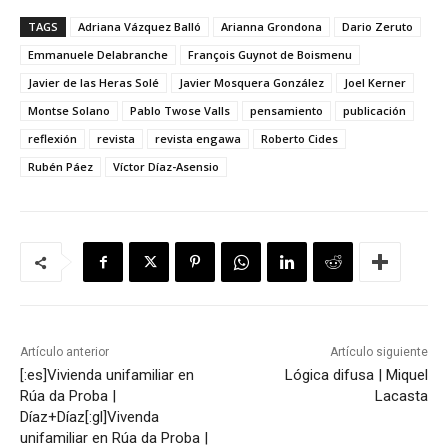
TAGS
Adriana Vázquez Balló
Arianna Grondona
Dario Zeruto
Emmanuele Delabranche
François Guynot de Boismenu
Javier de las Heras Solé
Javier Mosquera González
Joel Kerner
Montse Solano
Pablo Twose Valls
pensamiento
publicación
reflexión
revista
revista engawa
Roberto Cides
Rubén Páez
Víctor Díaz-Asensio
Artículo anterior
Artículo siguiente
[:es]Vivienda unifamiliar en
Lógica difusa | Miquel
Rúa da Proba |
Lacasta
Díaz+Díaz[:gl]Vivenda
unifamiliar en Rúa da Proba |