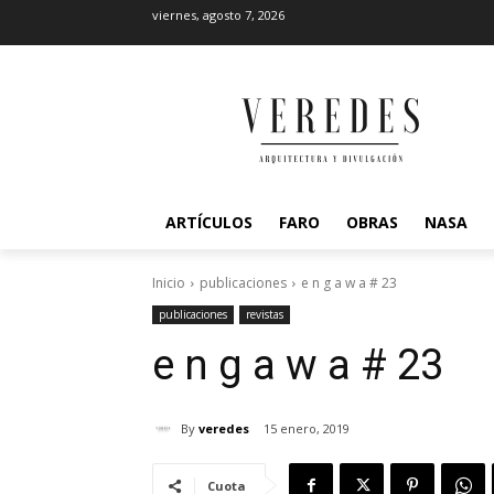
viernes, agosto 7, 2026
ARTÍCULOS
FARO
OBRAS
NASA
Inicio
publicaciones
e n g a w a # 23
publicaciones
revistas
e n g a w a # 23
By
veredes
15 enero, 2019
Cuota