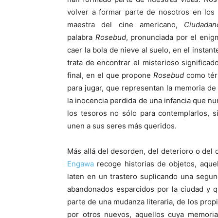
volver a formar parte de nosotros en los 
maestra del cine americano,
Ciudada
palabra
Rosebud
, pronunciada por el enig
caer la bola de nieve al suelo, en el instan
trata de encontrar el misterioso significad
final, en el que propone
Rosebud
como térm
para jugar, que representan la memoria de 
la inocencia perdida de una infancia que n
los tesoros no sólo para contemplarlos, s
unen a sus seres más queridos.
Más allá del desorden, del deterioro o del
Engawa
recoge historias de objetos, aque
laten en un trastero suplicando una segund
abandonados esparcidos por la ciudad y q
parte de una mudanza literaria, de los pro
por otros nuevos, aquellos cuya memoria 