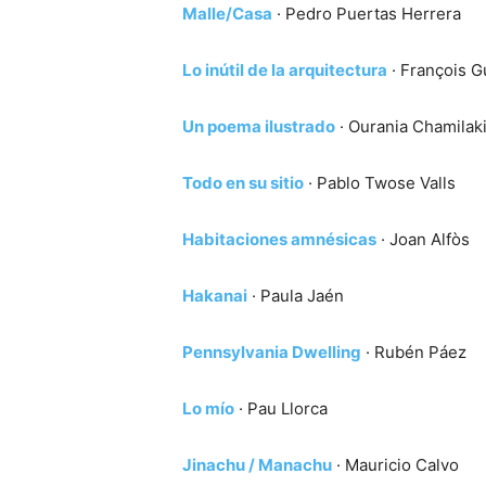
Malle/Casa
· Pedro Puertas Herrera
Lo inútil de la arquitectura
· François 
Un poema ilustrado
· Ourania Chamilak
Todo en su sitio
· Pablo Twose Valls
Habitaciones amnésicas
· Joan Alfòs
Hakanai
· Paula Jaén
Pennsylvania Dwelling
· Rubén Páez
Lo mío
· Pau Llorca
Jinachu / Manachu
· Mauricio Calvo