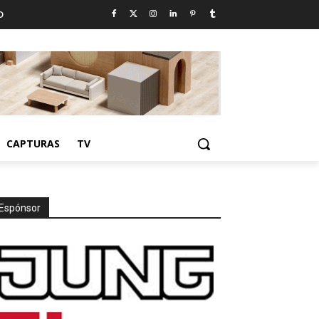
D
CAPTURAS
TV
Espónsor