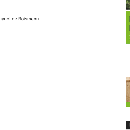
Guynot de Boismenu
i