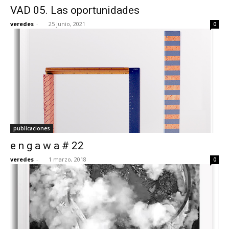
VAD 05. Las oportunidades
veredes
-
25 junio, 2021
0
[:]
publicaciones
e n g a w a # 22
veredes
-
1 marzo, 2018
0