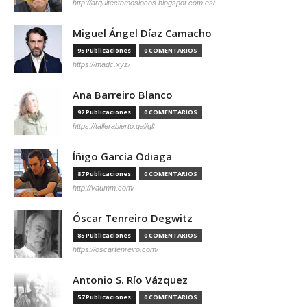
http://arquitectamoslocos.blogspot.com.es/
Miguel Ángel Díaz Camacho
95 Publicaciones
0 COMENTARIOS
https://madc.xyz/
Ana Barreiro Blanco
92 Publicaciones
0 COMENTARIOS
https://tallerabierto.gal/gl/
Íñigo García Odiaga
87 Publicaciones
0 COMENTARIOS
http://vaumm.com/
Óscar Tenreiro Degwitz
85 Publicaciones
0 COMENTARIOS
https://oscartenreiro.com/
Antonio S. Río Vázquez
57 Publicaciones
0 COMENTARIOS