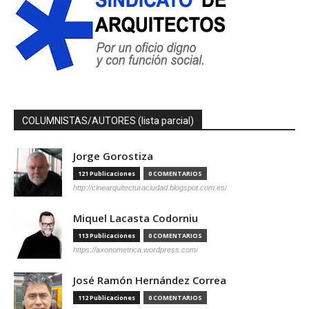
COLUMNISTAS/AUTORES (lista parcial)
Jorge Gorostiza
121 Publicaciones
0 COMENTARIOS
http://cinearquitecturaciudad.blogspot.com.es/
Miquel Lacasta Codorniu
113 Publicaciones
0 COMENTARIOS
https://axonometrica.wordpress.com/
José Ramón Hernández Correa
112 Publicaciones
0 COMENTARIOS