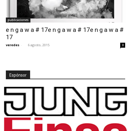
publicaciones
e n g a w a # 17e n g a w a # 17e n g a w a #
17
veredes
-
6 agosto, 2015
0
Espónsor