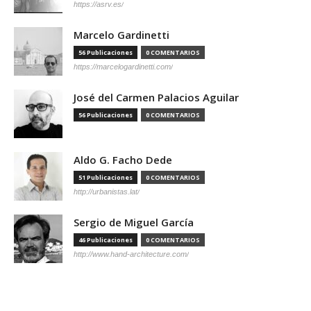
https://asrv.es/
Marcelo Gardinetti
56 Publicaciones
0 COMENTARIOS
https://marcelogardinetti.com/
José del Carmen Palacios Aguilar
56 Publicaciones
0 COMENTARIOS
Aldo G. Facho Dede
51 Publicaciones
0 COMENTARIOS
http://urbanistas.lat/
Sergio de Miguel García
46 Publicaciones
0 COMENTARIOS
http://www.hand-architecture.com/