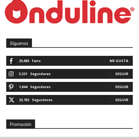
Síguenos
23,683
Fans
ME GUSTA
5,321
Seguidores
SEGUIR
1,844
Seguidores
SEGUIR
23,782
Seguidores
SEGUIR
Promoción