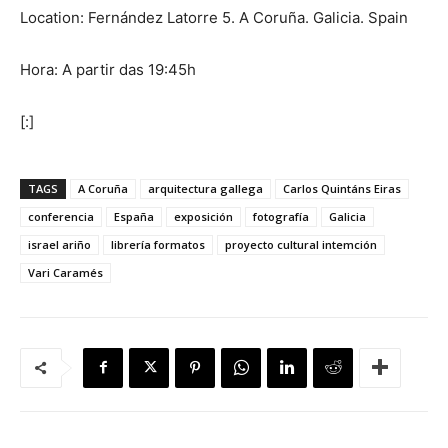
Location: Fernández Latorre 5. A Coruña. Galicia. Spain
Hora: A partir das 19:45h
[:]
TAGS
A Coruña
arquitectura gallega
Carlos Quintáns Eiras
conferencia
España
exposición
fotografía
Galicia
israel ariño
librería formatos
proyecto cultural intemción
Vari Caramés