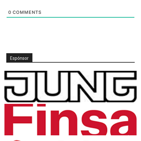
0
COMMENTS
Espónsor