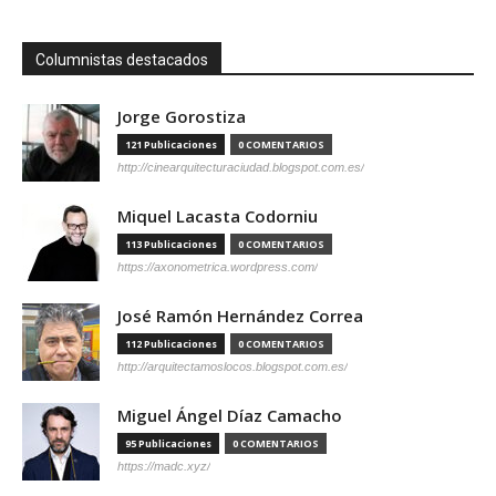
Columnistas destacados
Jorge Gorostiza
121 Publicaciones
0 COMENTARIOS
http://cinearquitecturaciudad.blogspot.com.es/
Miquel Lacasta Codorniu
113 Publicaciones
0 COMENTARIOS
https://axonometrica.wordpress.com/
José Ramón Hernández Correa
112 Publicaciones
0 COMENTARIOS
http://arquitectamoslocos.blogspot.com.es/
Miguel Ángel Díaz Camacho
95 Publicaciones
0 COMENTARIOS
https://madc.xyz/