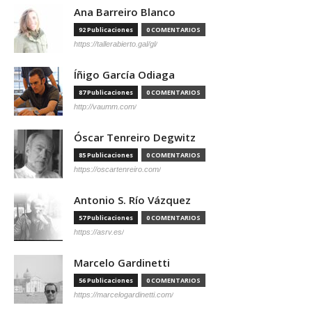
Ana Barreiro Blanco
92 Publicaciones
0 COMENTARIOS
https://tallerabierto.gal/gl/
Íñigo García Odiaga
87 Publicaciones
0 COMENTARIOS
http://vaumm.com/
Óscar Tenreiro Degwitz
85 Publicaciones
0 COMENTARIOS
https://oscartenreiro.com/
Antonio S. Río Vázquez
57 Publicaciones
0 COMENTARIOS
https://asrv.es/
Marcelo Gardinetti
56 Publicaciones
0 COMENTARIOS
https://marcelogardinetti.com/