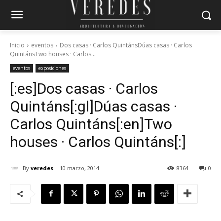
Inicio
eventos
Dos casas · Carlos QuintánsDúas casas · Carlos
QuintánsTwo houses · Carlos...
eventos
exposiciones
[:es]Dos casas · Carlos
Quintáns[:gl]Dúas casas ·
Carlos Quintáns[:en]Two
houses · Carlos Quintáns[:]
By
veredes
10 marzo, 2014
8364
0