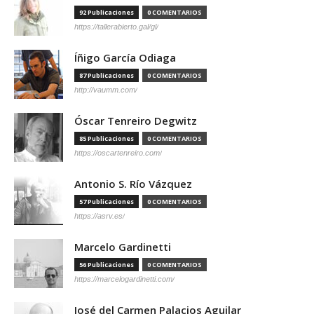
92 Publicaciones
0 COMENTARIOS
https://tallerabierto.gal/gl/
Íñigo García Odiaga
87 Publicaciones
0 COMENTARIOS
http://vaumm.com/
Óscar Tenreiro Degwitz
85 Publicaciones
0 COMENTARIOS
https://oscartenreiro.com/
Antonio S. Río Vázquez
57 Publicaciones
0 COMENTARIOS
https://asrv.es/
Marcelo Gardinetti
56 Publicaciones
0 COMENTARIOS
https://marcelogardinetti.com/
José del Carmen Palacios Aguilar