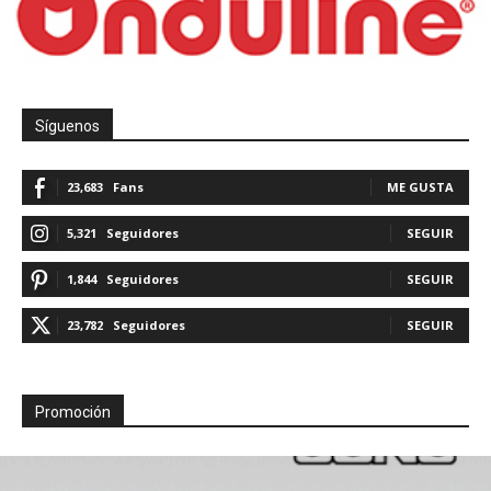
Síguenos
23,683
Fans
ME GUSTA
5,321
Seguidores
SEGUIR
1,844
Seguidores
SEGUIR
23,782
Seguidores
SEGUIR
Promoción