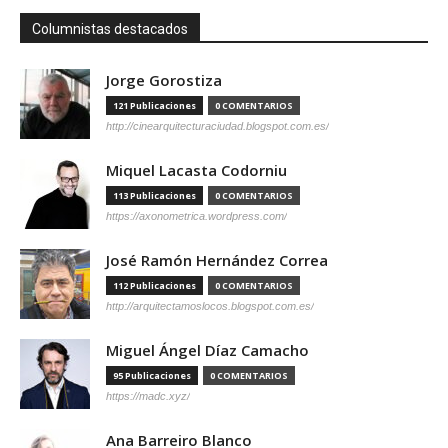
Columnistas destacados
Jorge Gorostiza
121 Publicaciones
0 COMENTARIOS
http://cinearquitecturaciudad.blogspot.com.es/
Miquel Lacasta Codorniu
113 Publicaciones
0 COMENTARIOS
https://axonometrica.wordpress.com/
José Ramón Hernández Correa
112 Publicaciones
0 COMENTARIOS
http://arquitectamoslocos.blogspot.com.es/
Miguel Ángel Díaz Camacho
95 Publicaciones
0 COMENTARIOS
https://madc.xyz/
Ana Barreiro Blanco