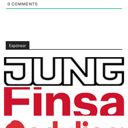
0
COMMENTS
Espónsor