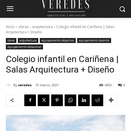
Inicio
obras
arquitectura
Colegio infantil en Cariñena | Salas
Arquitectura + Diseño
obras
arquitectura
equipamiento deportivo
equipamiento docente
equipamiento dotacional
Colegio infantil en Cariñena |
Salas Arquitectura + Diseño
By
veredes
10 marzo, 2021
4433
0