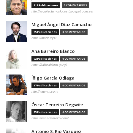
112 Publicaciones
0 COMENTARIOS
http://arquitectamoslocos.blogspot.com.es/
Miguel Ángel Díaz Camacho
95 Publicaciones
0 COMENTARIOS
https://madc.xyz/
Ana Barreiro Blanco
92 Publicaciones
0 COMENTARIOS
https://tallerabierto.gal/gl/
Íñigo García Odiaga
87 Publicaciones
0 COMENTARIOS
http://vaumm.com/
Óscar Tenreiro Degwitz
85 Publicaciones
0 COMENTARIOS
https://oscartenreiro.com/
Antonio S. Río Vázquez