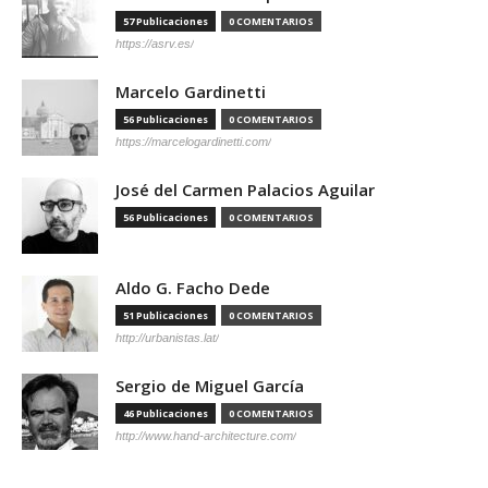
57 Publicaciones
0 COMENTARIOS
https://asrv.es/
Marcelo Gardinetti
56 Publicaciones
0 COMENTARIOS
https://marcelogardinetti.com/
José del Carmen Palacios Aguilar
56 Publicaciones
0 COMENTARIOS
Aldo G. Facho Dede
51 Publicaciones
0 COMENTARIOS
http://urbanistas.lat/
Sergio de Miguel García
46 Publicaciones
0 COMENTARIOS
http://www.hand-architecture.com/