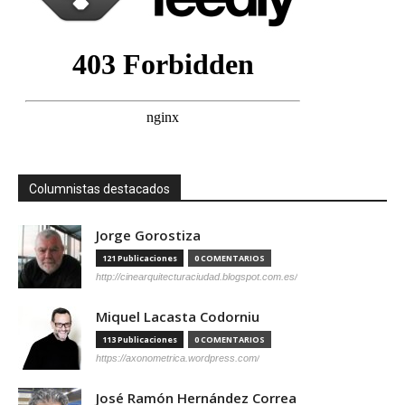
Columnistas destacados
Jorge Gorostiza
121 Publicaciones
0 COMENTARIOS
http://cinearquitecturaciudad.blogspot.com.es/
Miquel Lacasta Codorniu
113 Publicaciones
0 COMENTARIOS
https://axonometrica.wordpress.com/
José Ramón Hernández Correa