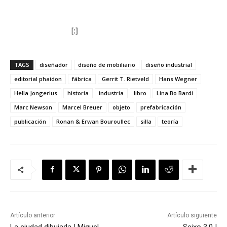
[:]
TAGS
diseñador
diseño de mobiliario
diseño industrial
editorial phaidon
fábrica
Gerrit T. Rietveld
Hans Wegner
Hella Jongerius
historia
industria
libro
Lina Bo Bardi
Marc Newson
Marcel Breuer
objeto
prefabricación
publicación
Ronan & Erwan Bouroullec
silla
teoría
Artículo anterior
Artículo siguiente
La ciudad dibujada | Miguel
Seixo 3.0 |