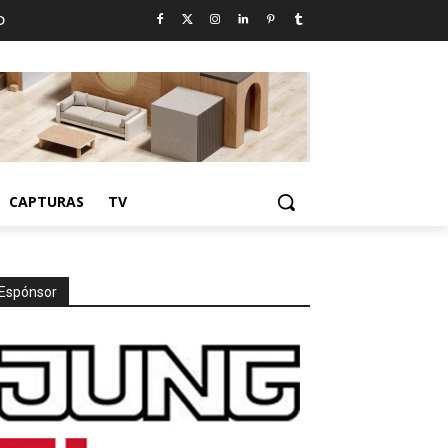
D
CAPTURAS
TV
Espónsor