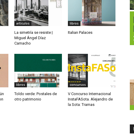
artículos
libros
La simetría se resiste |
Italian Palaces
Miguel Ángel Díaz
Camacho
libros
concursos
ún
Toldo verde: Postales de
V Concurso Internacional
on
otro patrimonio
InstaFASota. Alejandro de
la Sota: Tramas