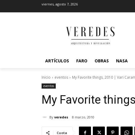
viernes, agosto 7, 2026
ARTÍCULOS
FARO
OBRAS
NASA
Inicio
eventos
My Favorite things, 2010 | Vari Cara
eventos
My Favorite things
By
veredes
8 marzo, 2010
Cuota