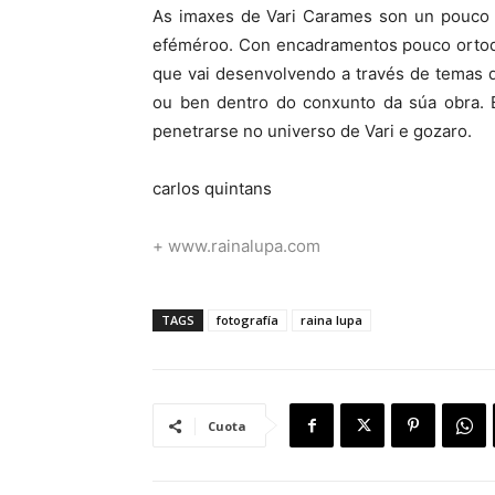
As imaxes de Vari Carames son un pouco d
eféméroo. Con encadramentos pouco ortod
que vai desenvolvendo a través de temas q
ou ben dentro do conxunto da súa obra. E
penetrarse no universo de Vari e gozaro.
carlos quintans
+ www.rainalupa.com
TAGS
fotografía
raina lupa
Cuota