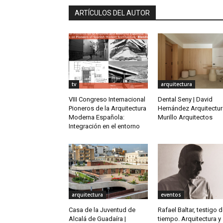
ARTÍCULOS DEL AUTOR
tv
arquitectura
VIII Congreso Internacional
Dental Seny | David
Pioneros de la Arquitectura
Hernández Arquitectur
Moderna Española:
Murillo Arquitectos
Integración en el entorno
arquitectura
eventos
Casa de la Juventud de
Rafael Baltar, testigo 
Alcalá de Guadaíra |
tiempo. Arquitectura y