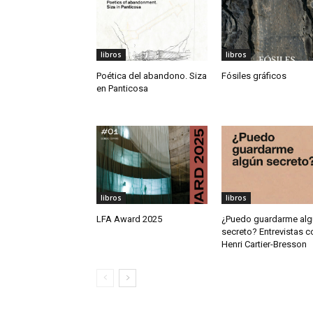
libros
libros
Poética del abandono. Siza
Fósiles gráficos
en Panticosa
libros
libros
LFA Award 2025
¿Puedo guardarme alg
secreto? Entrevistas c
Henri Cartier-Bresson