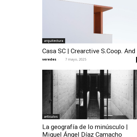
arquitectura
Casa SC | Crearctive S.Coop. And
veredes
-
7 mayo, 2025
artículos
La geografía de lo minúsculo |
Miguel Ángel Díaz Camacho