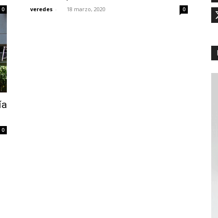
veredes
-
18 marzo, 2020
0
0
ía
0