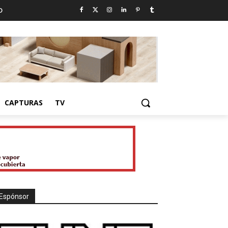
D
CAPTURAS
TV
Espónsor