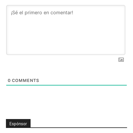
0
COMMENTS
Espónsor