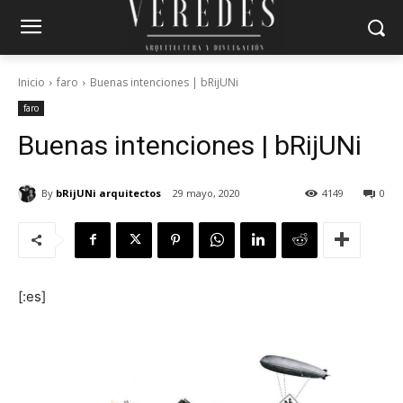
Inicio
faro
Buenas intenciones | bRijUNi
faro
Buenas intenciones | bRijUNi
By
bRijUNi arquitectos
29 mayo, 2020
4149
0
[:es]