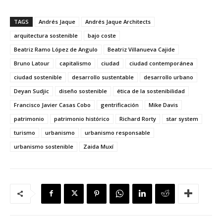
TAGS
Andrés Jaque
Andrés Jaque Architects
arquitectura sostenible
bajo coste
Beatriz Ramo López de Angulo
Beatriz Villanueva Cajide
Bruno Latour
capitalismo
ciudad
ciudad contemporánea
ciudad sostenible
desarrollo sustentable
desarrollo urbano
Deyan Sudjic
diseño sostenible
ética de la sostenibilidad
Francisco Javier Casas Cobo
gentrificación
Mike Davis
patrimonio
patrimonio histórico
Richard Rorty
star system
turismo
urbanismo
urbanismo responsable
urbanismo sostenible
Zaida Muxí