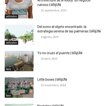
Architecture as a hobby: un negocio
ruinoso | bRijUNi
22 septiembre, 2025
artículos
Del icono al objeto encontrado: la
estrategia serena de las palmeras | bRijUNi
4 agosto, 2025
artículos
Yo no cruzo el puente | bRijUNi
25 abril, 2025
faro
Little boxes | bRijUNi
22 noviembre, 2024
faro
Nostalgia | bRijUNi