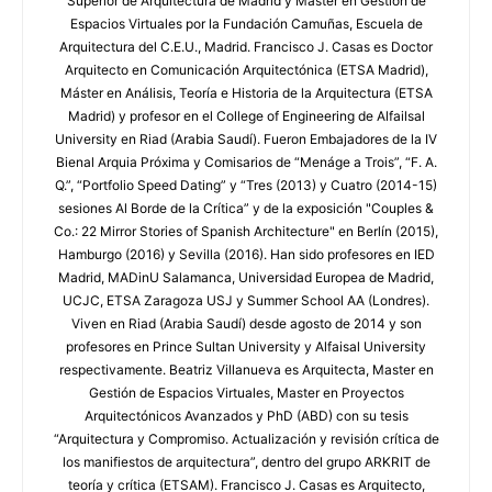
Superior de Arquitectura de Madrid y Máster en Gestión de
Espacios Virtuales por la Fundación Camuñas, Escuela de
Arquitectura del C.E.U., Madrid. Francisco J. Casas es Doctor
Arquitecto en Comunicación Arquitectónica (ETSA Madrid),
Máster en Análisis, Teoría e Historia de la Arquitectura (ETSA
Madrid) y profesor en el College of Engineering de Alfailsal
University en Riad (Arabia Saudí). Fueron Embajadores de la IV
Bienal Arquia Próxima y Comisarios de “Menáge a Trois”, “F. A.
Q.”, “Portfolio Speed Dating” y “Tres (2013) y Cuatro (2014-15)
sesiones Al Borde de la Crítica” y de la exposición "Couples &
Co.: 22 Mirror Stories of Spanish Architecture" en Berlín (2015),
Hamburgo (2016) y Sevilla (2016). Han sido profesores en IED
Madrid, MADinU Salamanca, Universidad Europea de Madrid,
UCJC, ETSA Zaragoza USJ y Summer School AA (Londres).
Viven en Riad (Arabia Saudí) desde agosto de 2014 y son
profesores en Prince Sultan University y Alfaisal University
respectivamente. Beatriz Villanueva es Arquitecta, Master en
Gestión de Espacios Virtuales, Master en Proyectos
Arquitectónicos Avanzados y PhD (ABD) con su tesis
“Arquitectura y Compromiso. Actualización y revisión crítica de
los manifiestos de arquitectura”, dentro del grupo ARKRIT de
teoría y crítica (ETSAM). Francisco J. Casas es Arquitecto,