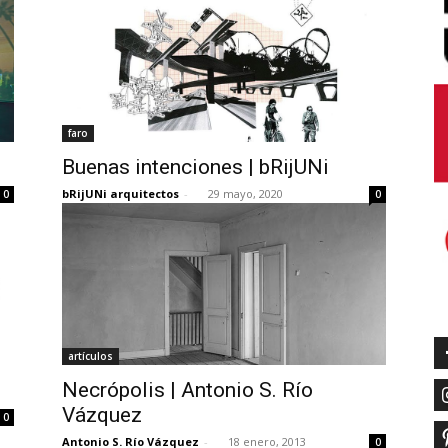
faro
Buenas intenciones | bRijUNi
bRijUNi arquitectos
-
29 mayo, 2020
0
0
artículos
Necrópolis | Antonio S. Río
Vázquez
0
Antonio S. Río Vázquez
-
18 enero, 2013
0