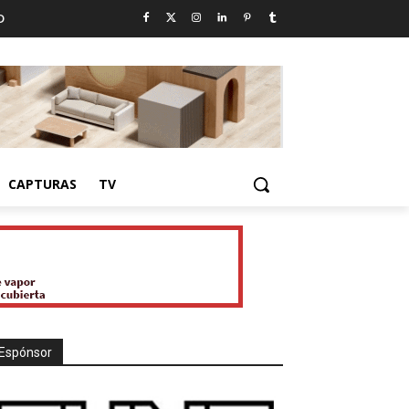
D
CAPTURAS
TV
Espónsor