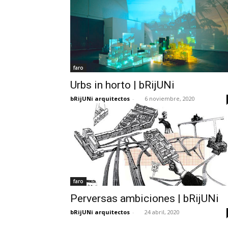
faro
Urbs in horto | bRijUNi
bRijUNi arquitectos
-
6 noviembre, 2020
faro
Perversas ambiciones | bRijUNi
bRijUNi arquitectos
-
24 abril, 2020