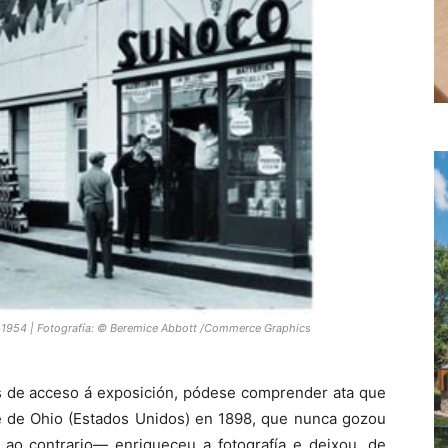
), 1954 | Fotografía: © Beremice Abbott /Commerce Graphics
as de acceso á exposición, pódese comprender ata que
 de Ohio (Estados Unidos) en 1898, que nunca gozou
ao contrario— enriqueceu a fotografía e deixou, de