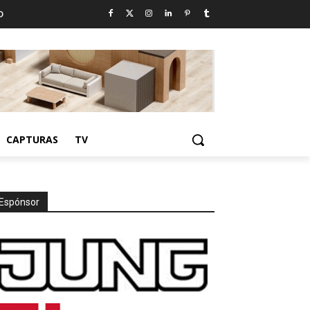
D
CAPTURAS
TV
Espónsor