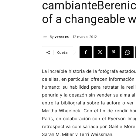
cambiante
Berenic
of a changeable w
By
veredes
12 marzo, 2012
Cuota
La increíble historia de la fotógrafa estad
de ellas, en particular, ofrecen informació
humano: su habilidad para retratar la rea
penuria y la desazón sin vender su alma a
entre la bibliografía sobre la autora o ve
Martha Wheelock. Con el fin de rendir h
París, en colaboración con el Ryerson Im
retrospectiva comisariada por Gaëlle More
Sarah M. Miller y Terri Weissman.