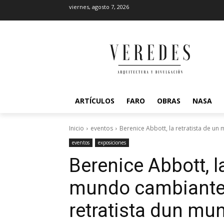
viernes, agosto 7, 2026
ARTÍCULOS
FARO
OBRAS
NASA
Inicio
eventos
Berenice Abbott, la retratista de un
eventos
exposiciones
Berenice Abbott, la
mundo cambiant
retratista dun mu