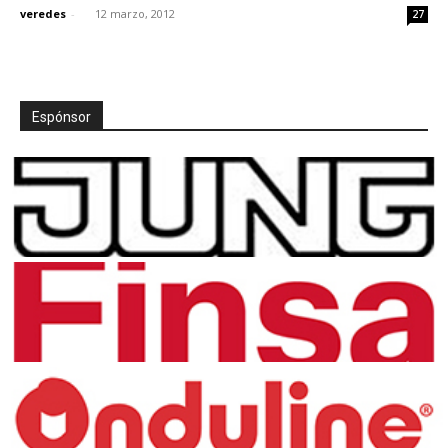
veredes
-
12 marzo, 2012
27
Espónsor