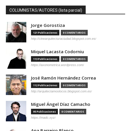
COLUMNISTAS/AUTORES (lista parcial)
Jorge Gorostiza
121 Publicaciones
0 COMENTARIOS
http://cinearquitecturaciudad.blogspot.com.es/
Miquel Lacasta Codorniu
113 Publicaciones
0 COMENTARIOS
https://axonometrica.wordpress.com/
José Ramón Hernández Correa
112 Publicaciones
0 COMENTARIOS
http://arquitectamoslocos.blogspot.com.es/
Miguel Ángel Díaz Camacho
95 Publicaciones
0 COMENTARIOS
https://madc.xyz/
Ana Barreiro Blanco