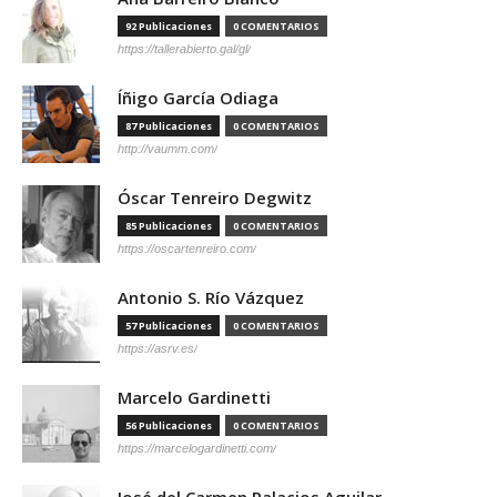
92 Publicaciones
0 COMENTARIOS
https://tallerabierto.gal/gl/
Íñigo García Odiaga
87 Publicaciones
0 COMENTARIOS
http://vaumm.com/
Óscar Tenreiro Degwitz
85 Publicaciones
0 COMENTARIOS
https://oscartenreiro.com/
Antonio S. Río Vázquez
57 Publicaciones
0 COMENTARIOS
https://asrv.es/
Marcelo Gardinetti
56 Publicaciones
0 COMENTARIOS
https://marcelogardinetti.com/
José del Carmen Palacios Aguilar