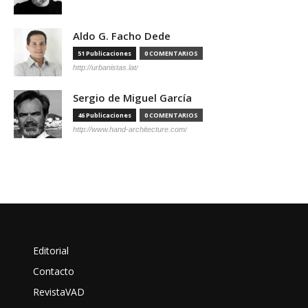
Aldo G. Facho Dede
51 Publicaciones
0 COMENTARIOS
http://urbanistas.lat/
Sergio de Miguel García
46 Publicaciones
0 COMENTARIOS
http://www.hand-architecture.com/
Editorial
Contacto
RevistaVAD