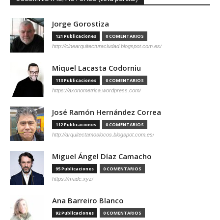
Jorge Gorostiza
121 Publicaciones
0 COMENTARIOS
http://cinearquitecturaciudad.blogspot.com.es/
Miquel Lacasta Codorniu
113 Publicaciones
0 COMENTARIOS
https://axonometrica.wordpress.com/
José Ramón Hernández Correa
112 Publicaciones
0 COMENTARIOS
http://arquitectamoslocos.blogspot.com.es/
Miguel Ángel Díaz Camacho
95 Publicaciones
0 COMENTARIOS
https://madc.xyz/
Ana Barreiro Blanco
92 Publicaciones
0 COMENTARIOS