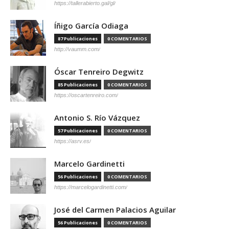
https://tallerabierto.gal/gl/
Íñigo García Odiaga
87 Publicaciones
0 COMENTARIOS
http://vaumm.com/
Óscar Tenreiro Degwitz
85 Publicaciones
0 COMENTARIOS
https://oscartenreiro.com/
Antonio S. Río Vázquez
57 Publicaciones
0 COMENTARIOS
https://asrv.es/
Marcelo Gardinetti
56 Publicaciones
0 COMENTARIOS
https://marcelogardinetti.com/
José del Carmen Palacios Aguilar
56 Publicaciones
0 COMENTARIOS