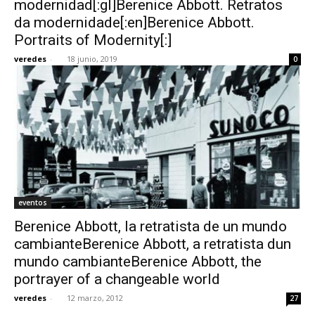
modernidad[:gl]Berenice Abbott. Retratos
da modernidade[:en]Berenice Abbott.
Portraits of Modernity[:]
veredes
-
18 junio, 2019
0
[:]
eventos
Berenice Abbott, la retratista de un mundo
cambianteBerenice Abbott, a retratista dun
mundo cambianteBerenice Abbott, the
portrayer of a changeable world
veredes
-
12 marzo, 2012
27