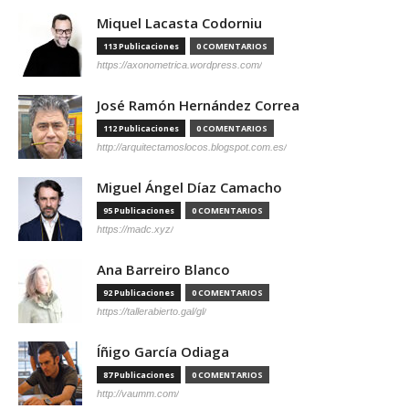
Miquel Lacasta Codorniu
113 Publicaciones
0 COMENTARIOS
https://axonometrica.wordpress.com/
José Ramón Hernández Correa
112 Publicaciones
0 COMENTARIOS
http://arquitectamoslocos.blogspot.com.es/
Miguel Ángel Díaz Camacho
95 Publicaciones
0 COMENTARIOS
https://madc.xyz/
Ana Barreiro Blanco
92 Publicaciones
0 COMENTARIOS
https://tallerabierto.gal/gl/
Íñigo García Odiaga
87 Publicaciones
0 COMENTARIOS
http://vaumm.com/