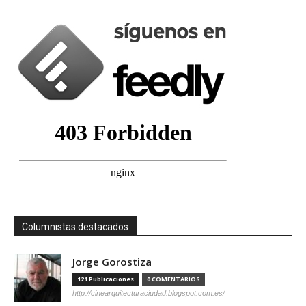
Columnistas destacados
Jorge Gorostiza
121 Publicaciones
0 COMENTARIOS
http://cinearquitecturaciudad.blogspot.com.es/