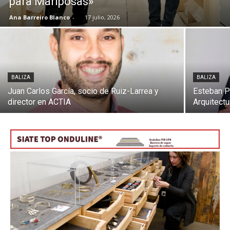
para Mariposas»
Ana Barreiro Blanco
-
17 julio, 2026
[:]
BALIZA
BALIZA
Juan Carlos García, socio de Ruiz-Larrea y
Esteban P
director en ACTIA
Arquitectu