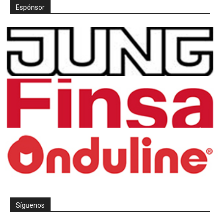
Espónsor
Síguenos