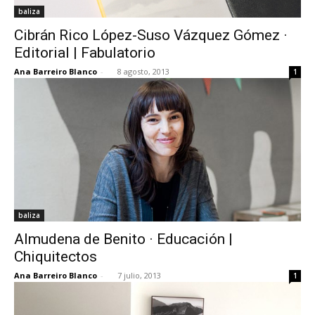
baliza
Cibrán Rico López-Suso Vázquez Gómez ·
Editorial | Fabulatorio
Ana Barreiro Blanco
-
8 agosto, 2013
1
baliza
Almudena de Benito · Educación |
Chiquitectos
Ana Barreiro Blanco
-
7 julio, 2013
1