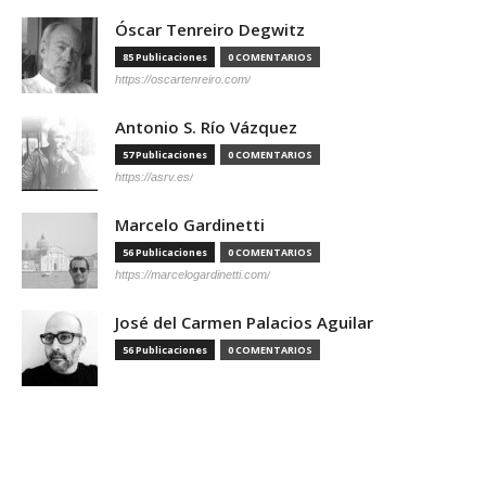
Óscar Tenreiro Degwitz
85 Publicaciones
0 COMENTARIOS
https://oscartenreiro.com/
Antonio S. Río Vázquez
57 Publicaciones
0 COMENTARIOS
https://asrv.es/
Marcelo Gardinetti
56 Publicaciones
0 COMENTARIOS
https://marcelogardinetti.com/
José del Carmen Palacios Aguilar
56 Publicaciones
0 COMENTARIOS