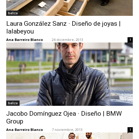
baliza
Laura González Sanz · Diseño de joyas |
lalabeyou
Ana Barreiro Blanco
-
24 diciembre, 2013
1
baliza
Jacobo Domínguez Ojea · Diseño | BMW
Group
Ana Barreiro Blanco
-
7 noviembre, 2013
1