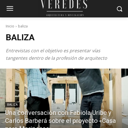
Inicio
baliza
BALIZA
Entrevistas con el objetivo es presentar vías
tangentes dentro de la profesión de arquitecto
BALIZA
Una conversación con Fabiola Uribe y
Carlos Barberá sobre el proyecto «Casa