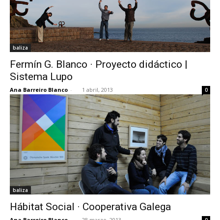
baliza
Fermín G. Blanco · Proyecto didáctico |
Sistema Lupo
Ana Barreiro Blanco
-
1 abril, 2013
0
baliza
Hábitat Social · Cooperativa Galega
Ana Barreiro Blanco
-
28 marzo, 2013
0