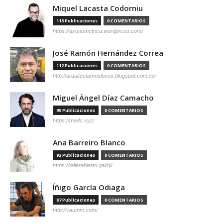
Miquel Lacasta Codorniu
113 Publicaciones
0 COMENTARIOS
https://axonometrica.wordpress.com/
José Ramón Hernández Correa
112 Publicaciones
0 COMENTARIOS
http://arquitectamoslocos.blogspot.com.es/
Miguel Ángel Díaz Camacho
95 Publicaciones
0 COMENTARIOS
https://madc.xyz/
Ana Barreiro Blanco
92 Publicaciones
0 COMENTARIOS
https://tallerabierto.gal/gl/
Íñigo García Odiaga
87 Publicaciones
0 COMENTARIOS
http://vaumm.com/