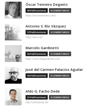
Óscar Tenreiro Degwitz
85 Publicaciones
0 COMENTARIOS
https://oscartenreiro.com/
Antonio S. Río Vázquez
57 Publicaciones
0 COMENTARIOS
https://asrv.es/
Marcelo Gardinetti
56 Publicaciones
0 COMENTARIOS
https://marcelogardinetti.com/
José del Carmen Palacios Aguilar
56 Publicaciones
0 COMENTARIOS
Aldo G. Facho Dede
51 Publicaciones
0 COMENTARIOS
http://urbanistas.lat/