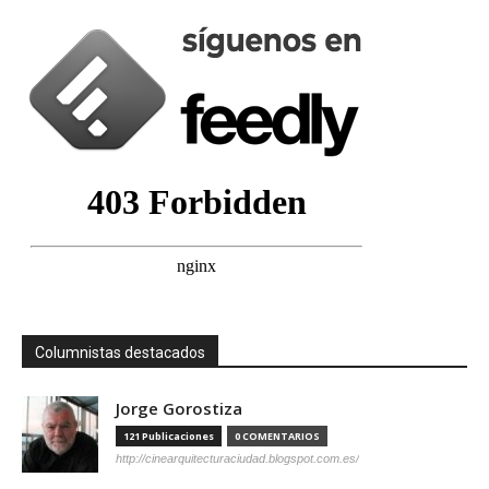
Columnistas destacados
Jorge Gorostiza
121 Publicaciones
0 COMENTARIOS
http://cinearquitecturaciudad.blogspot.com.es/