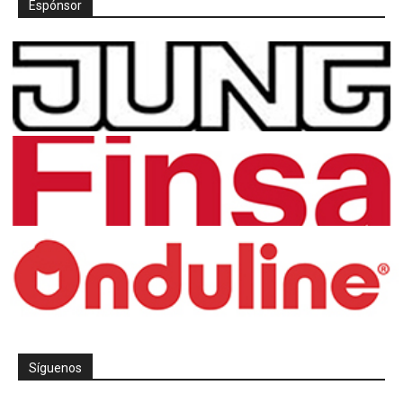
Espónsor
Síguenos