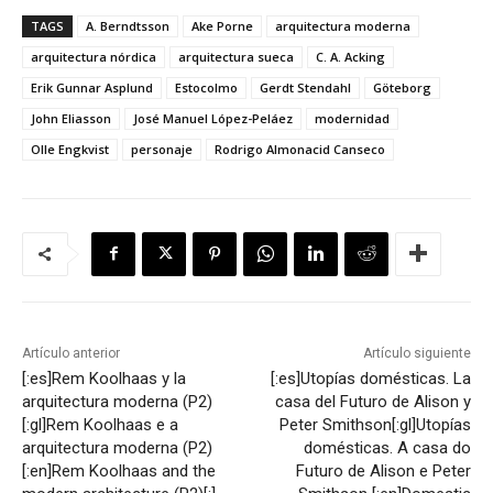
TAGS
A. Berndtsson
Ake Porne
arquitectura moderna
arquitectura nórdica
arquitectura sueca
C. A. Acking
Erik Gunnar Asplund
Estocolmo
Gerdt Stendahl
Göteborg
John Eliasson
José Manuel López-Peláez
modernidad
Olle Engkvist
personaje
Rodrigo Almonacid Canseco
Artículo anterior
Artículo siguiente
[:es]Rem Koolhaas y la
[:es]Utopías domésticas. La
arquitectura moderna (P2)
casa del Futuro de Alison y
[:gl]Rem Koolhaas e a
Peter Smithson[:gl]Utopías
arquitectura moderna (P2)
domésticas. A casa do
[:en]Rem Koolhaas and the
Futuro de Alison e Peter