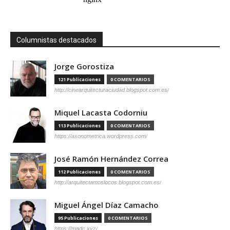
Columnistas destacados
Jorge Gorostiza
121 Publicaciones
0 COMENTARIOS
http://cinearquitecturaciudad.blogspot.com.es/
Miquel Lacasta Codorniu
113 Publicaciones
0 COMENTARIOS
https://axonometrica.wordpress.com/
José Ramón Hernández Correa
112 Publicaciones
0 COMENTARIOS
http://arquitectamoslocos.blogspot.com.es/
Miguel Ángel Díaz Camacho
95 Publicaciones
0 COMENTARIOS
https://madc.xyz/