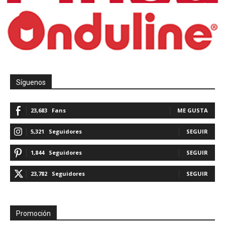
Síguenos
23,683
Fans
ME GUSTA
5,321
Seguidores
SEGUIR
1,844
Seguidores
SEGUIR
23,782
Seguidores
SEGUIR
Promoción