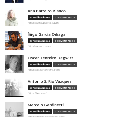
Ana Barreiro Blanco
92 Publicaciones
0 COMENTARIOS
https://tallerabierto.gal/gl/
Íñigo García Odiaga
87 Publicaciones
0 COMENTARIOS
http://vaumm.com/
Óscar Tenreiro Degwitz
85 Publicaciones
0 COMENTARIOS
https://oscartenreiro.com/
Antonio S. Río Vázquez
57 Publicaciones
0 COMENTARIOS
https://asrv.es/
Marcelo Gardinetti
56 Publicaciones
0 COMENTARIOS
https://marcelogardinetti.com/