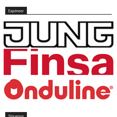
Espónsor
Síguenos