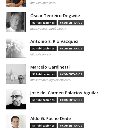
http://vaumm.com/
Óscar Tenreiro Degwitz
85 Publicaciones
0 COMENTARIOS
https://oscartenreiro.com/
Antonio S. Río Vázquez
57 Publicaciones
0 COMENTARIOS
https://asrv.es/
Marcelo Gardinetti
56 Publicaciones
0 COMENTARIOS
https://marcelogardinetti.com/
José del Carmen Palacios Aguilar
56 Publicaciones
0 COMENTARIOS
Aldo G. Facho Dede
51 Publicaciones
0 COMENTARIOS