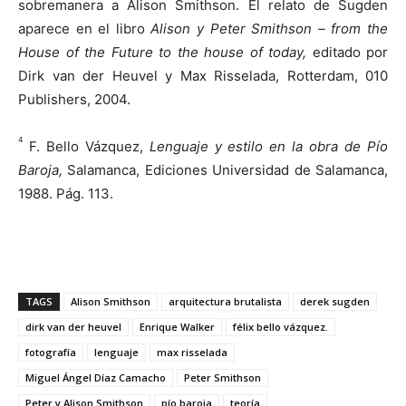
sobremanera a Alison Smithson. El relato de Sugden
aparece en el libro
Alison y Peter Smithson – from the
House of the Future to the house of today,
editado por
Dirk van der Heuvel y Max Risselada, Rotterdam, 010
Publishers, 2004.
4
F. Bello Vázquez,
Lenguaje y estilo en la obra de Pío
Baroja,
Salamanca, Ediciones Universidad de Salamanca,
1988. Pág. 113.
TAGS
Alison Smithson
arquitectura brutalista
derek sugden
dirk van der heuvel
Enrique Walker
félix bello vázquez.
fotografía
lenguaje
max risselada
Miguel Ángel Díaz Camacho
Peter Smithson
Peter y Alison Smithson
pío baroja
teoría