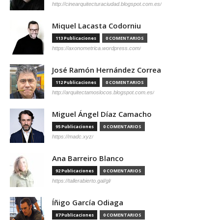
http://cinearquitecturaciudad.blogspot.com.es/
Miquel Lacasta Codorniu
113 Publicaciones
0 COMENTARIOS
https://axonometrica.wordpress.com/
José Ramón Hernández Correa
112 Publicaciones
0 COMENTARIOS
http://arquitectamoslocos.blogspot.com.es/
Miguel Ángel Díaz Camacho
95 Publicaciones
0 COMENTARIOS
https://madc.xyz/
Ana Barreiro Blanco
92 Publicaciones
0 COMENTARIOS
https://tallerabierto.gal/gl/
Íñigo García Odiaga
87 Publicaciones
0 COMENTARIOS