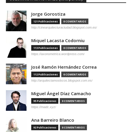
Jorge Gorostiza
121 Publicaciones
0 COMENTARIOS
http://cinearquitecturaciudad.blogspot.com.es/
Miquel Lacasta Codorniu
113 Publicaciones
0 COMENTARIOS
https://axonometrica.wordpress.com/
José Ramón Hernández Correa
112 Publicaciones
0 COMENTARIOS
http://arquitectamoslocos.blogspot.com.es/
Miguel Ángel Díaz Camacho
95 Publicaciones
0 COMENTARIOS
https://madc.xyz/
Ana Barreiro Blanco
92 Publicaciones
0 COMENTARIOS