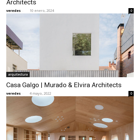
Architects
veredes
-
10 enero, 2024
0
[:]
arquitectura
Casa Galgo | Murado & Elvira Architects
veredes
-
4 mayo, 2022
0