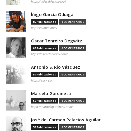
https://tallerabierto.gal/gl/
Íñigo García Odiaga
87 Publicaciones
0 COMENTARIOS
http://vaumm.com/
Óscar Tenreiro Degwitz
85 Publicaciones
0 COMENTARIOS
https://oscartenreiro.com/
Antonio S. Río Vázquez
57 Publicaciones
0 COMENTARIOS
https://asrv.es/
Marcelo Gardinetti
56 Publicaciones
0 COMENTARIOS
https://marcelogardinetti.com/
José del Carmen Palacios Aguilar
56 Publicaciones
0 COMENTARIOS