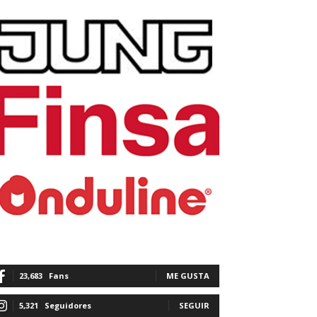
23,683
Fans
ME GUSTA
5,321
Seguidores
SEGUIR