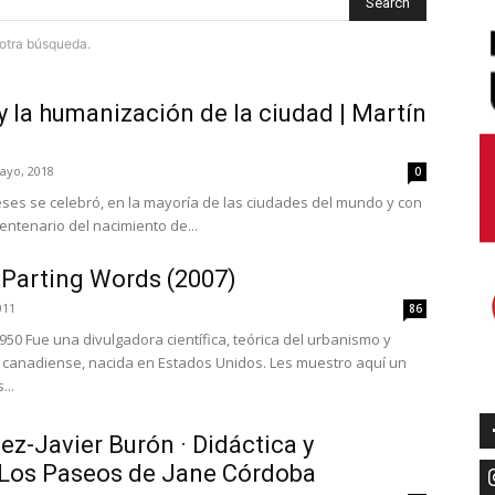
Search
e otra búsqueda.
 la humanización de la ciudad | Martín
ayo, 2018
0
eses se celebró, en la mayoría de las ciudades del mundo y con
centenario del nacimiento de...
 Parting Words (2007)
011
86
50 Fue una divulgadora científica, teórica del urbanismo y
ial canadiense, nacida en Estados Unidos. Les muestro aquí un
...
z-Javier Burón · Didáctica y
| Los Paseos de Jane Córdoba