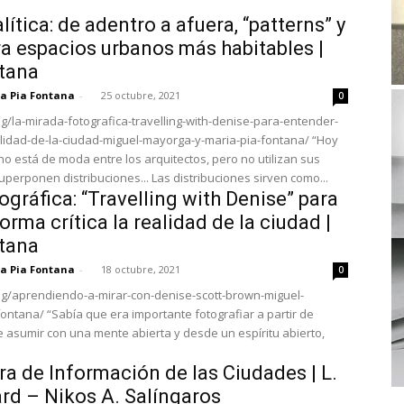
ítica: de adentro a afuera, “patterns” y
ra espacios urbanos más habitables |
tana
a Pia Fontana
-
25 octubre, 2021
0
g/la-mirada-fotografica-travelling-with-denise-para-entender-
lidad-de-la-ciudad-miguel-mayorga-y-maria-pia-fontana/ “Hoy
o está de moda entre los arquitectos, pero no utilizan sus
perponen distribuciones... Las distribuciones sirven como...
ográfica: “Travelling with Denise” para
rma crítica la realidad de la ciudad |
tana
a Pia Fontana
-
18 octubre, 2021
0
og/aprendiendo-a-mirar-con-denise-scott-brown-miguel-
otografiar a partir de
e asumir con una mente abierta y desde un espíritu abierto,
ra de Información de las Ciudades | L.
d – Nikos A. Salíngaros