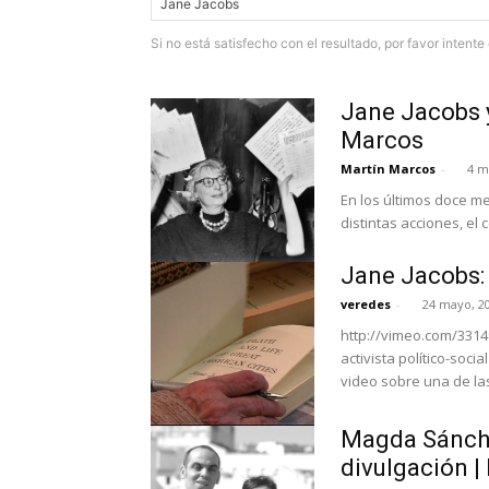
Si no está satisfecho con el resultado, por favor intent
Jane Jacobs y
Marcos
Martín Marcos
-
4 m
En los últimos doce m
distintas acciones, el 
Jane Jacobs:
veredes
-
24 mayo, 2
http://vimeo.com/33149
activista político-soc
video sobre una de las
Magda Sánche
divulgación 