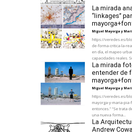
La mirada anal
“linkages” pa
mayorga+fon
Miguel Mayorga y Mari
https://veredes.es/blo
de-forma-critica-la-rea
en día, el mapeo urban
capacidades reales. Su
La mirada fot
entender de fo
mayorga+fon
Miguel Mayorga y Mari
https://veredes.es/bl
mayorga-y-maria-pia-fontana/ “Sabía que era importante f
entonces.” “Se trata d
una nueva forma...
La Arquitectu
Andrew Cowar