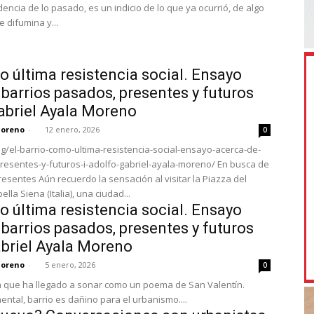
encia de lo pasado, es un indicio de lo que ya ocurrió, de algo
e difumina y...
mo última resistencia social. Ensayo
 barrios pasados, presentes y futuros
 Gabriel Ayala Moreno
Moreno
-
12 enero, 2026
0
og/el-barrio-como-ultima-resistencia-social-ensayo-acerca-de-
resentes-y-futuros-i-adolfo-gabriel-ayala-moreno/ En busca de
presentes Aún recuerdo la sensación al visitar la Piazza del
la Siena (Italia), una ciudad...
mo última resistencia social. Ensayo
 barrios pasados, presentes y futuros
Gabriel Ayala Moreno
Moreno
-
5 enero, 2026
0
a que ha llegado a sonar como un poema de San Valentín.
ntal, barrio es dañino para el urbanismo....