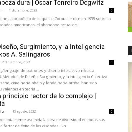
beza dura | Óscar Tenreiro Degwitz
z
-
1 diciembre, 2023
0
ones a propósito de lo que Le Corbusier dice en 1935 sobre la
iudades americanas: el abandono actual de...
seño, Surgimiento, y la Inteligencia
ikos A. Salíngaros
2 diciembre, 2022
0
og/lenguaje-de-patrones-y-diseno-interactivo-nikos-a-
0. Métodos de Diseño, Surgimiento, y la Inteligencia Colectiva
seño, cima-hacia-abajo y fondo-hacia-arriba, han sido
valentes en teoría....
 principio rector de lo complejo |
ta
niu
-
15 agosto, 2022
0
os totalmente asumida la idea de diversidad en todas sus
 factor de éxito de las ciudades. Sin...