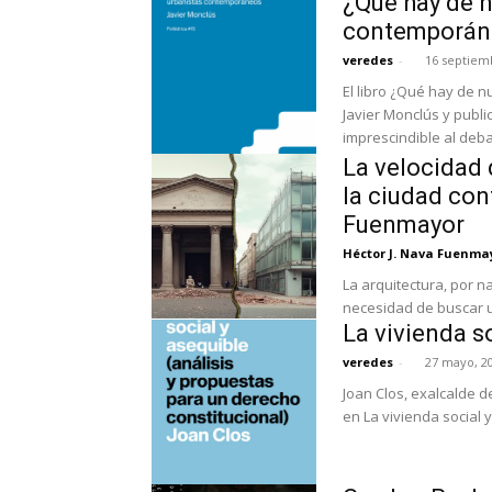
¿Qué hay de 
contemporán
veredes
-
16 septiem
El libro ¿Qué hay de
Javier Monclús y publi
imprescindible al debat
La velocidad 
la ciudad co
Fuenmayor
Héctor J. Nava Fuenma
La arquitectura, por n
necesidad de buscar un
La vivienda s
veredes
-
27 mayo, 2
Joan Clos, exalcalde d
en La vivienda social 