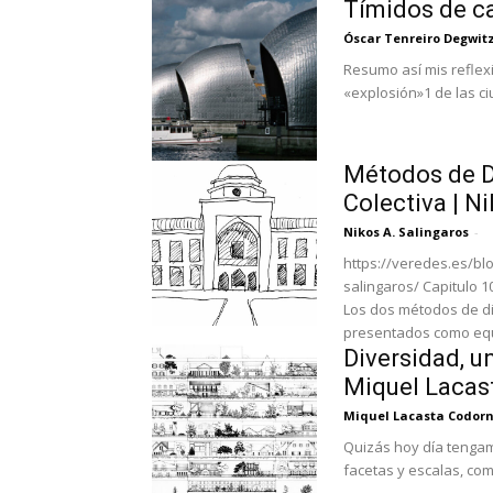
Tímidos de ca
Óscar Tenreiro Degwit
Resumo así mis reflexi
«explosión»1 de las c
Métodos de Di
Colectiva | N
Nikos A. Salingaros
-
https://veredes.es/bl
salingaros/ Capitulo 1
Los dos métodos de di
presentados como equi
Diversidad, un
Miquel Lacas
Miquel Lacasta Codor
Quizás hoy día tengam
facetas y escalas, como