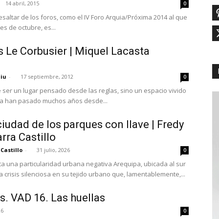
14 abril, 2015
0
esaltar de los foros, como el IV Foro Arquia/Próxima 2014 al que
s de octubre, es...
 Le Corbusier | Miquel Lacasta
niu
-
17 septiembre, 2012
0
 ser un lugar pensado desde las reglas, sino un espacio vivido
 Ya han pasado muchos años desde...
ciudad de los parques con llave | Fredy
rra Castillo
Castillo
-
31 julio, 2026
0
ticularidad urbana negativa Arequipa, ubicada al sur
a crisis silenciosa en su tejido urbano que, lamentablemente,...
rs. VAD 16. Las huellas
26
0