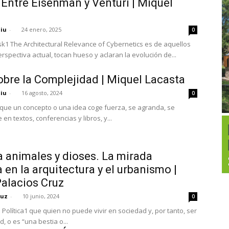
Entre Eisenman y Venturi | Miquel
niu
-
24 enero, 2025
0
sk1 The Architectural Relevance of Cybernetics es de aquellos
rspectiva actual, tocan hueso y aclaran la evolución de...
obre la Complejidad | Miquel Lacasta
niu
-
16 agosto, 2024
0
ue un concepto o una idea coge fuerza, se agranda, se
en textos, conferencias y libros, y...
 animales y dioses. La mirada
 en la arquitectura y el urbanismo |
alacios Cruz
ruz
-
10 junio, 2024
0
a Política1 que quien no puede vivir en sociedad y, por tanto, ser
miembro de una ciudad, o es “una bestia o...