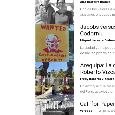
Ana Barreiro Blanco
-
Uno de los valores a r
asistimos el pasado me
Jacobs versus
Codorniu
Miquel Lacasta Codor
La ciudad ya no puede
desde los principios.
Arequipa: La 
Roberto Vizca
Fredy Roberto Vizcarra 
Un enfoque que resalta una par
del Perú, atraviesa un
Call for Pape
veredes
-
21 julio, 20