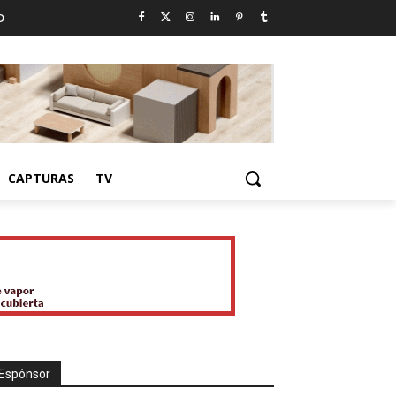
D
CAPTURAS
TV
Espónsor