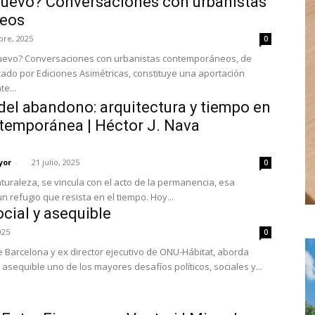
nuevo? Conversaciones con urbanistas
eos
bre, 2025
0
 nuevo? Conversaciones con urbanistas contemporáneos, de
cado por Ediciones Asimétricas, constituye una aportación
e...
del abandono: arquitectura y tiempo en
ntemporánea | Héctor J. Nava
yor
-
21 julio, 2025
0
aturaleza, se vincula con el acto de la permanencia, esa
 refugio que resista en el tiempo. Hoy...
ocial y asequible
025
0
e Barcelona y ex director ejecutivo de ONU-Hábitat, aborda
y asequible uno de los mayores desafíos políticos, sociales y...