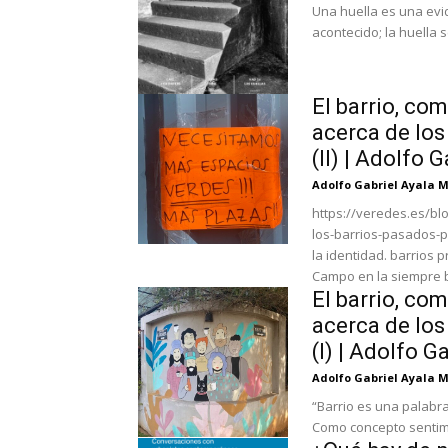
Una huella es una evid
acontecido; la huella s
El barrio, co
acerca de los
(II) | Adolfo
Adolfo Gabriel Ayala 
https://veredes.es/bl
los-barrios-pasados-p
la identidad. barrios 
Campo en la siempre bel
El barrio, co
acerca de los
(I) | Adolfo 
Adolfo Gabriel Ayala 
“Barrio es una palabr
Como concepto sentime