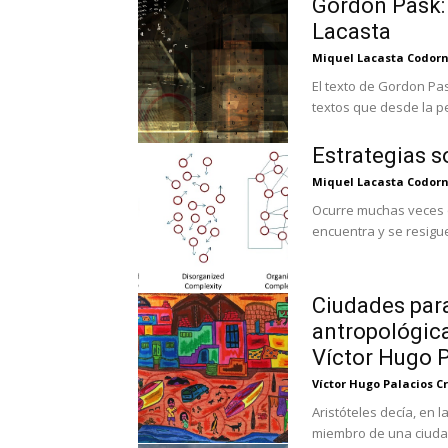
Gordon Pask: 
Lacasta
Miquel Lacasta Codor
El texto de Gordon Pa
textos que desde la pe
Estrategias s
Miquel Lacasta Codor
Ocurre muchas veces q
encuentra y se resigue 
Ciudades para
antropológica
Víctor Hugo P
Víctor Hugo Palacios C
Aristóteles decía, en l