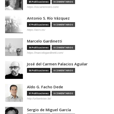
85 Publicaciones
0 COMENTARIOS
https://oscartenreiro.com/
Antonio S. Río Vázquez
57 Publicaciones
0 COMENTARIOS
https://asrv.es/
Marcelo Gardinetti
56 Publicaciones
0 COMENTARIOS
https://marcelogardinetti.com/
José del Carmen Palacios Aguilar
56 Publicaciones
0 COMENTARIOS
Aldo G. Facho Dede
51 Publicaciones
0 COMENTARIOS
http://urbanistas.lat/
Sergio de Miguel García