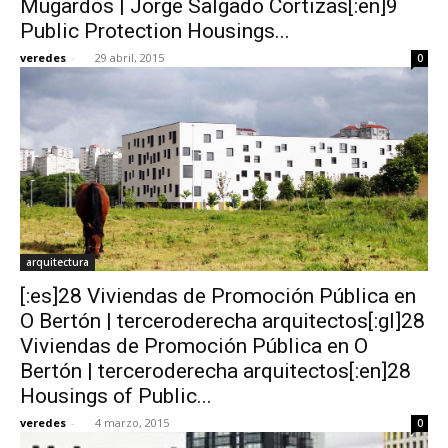
Mugardos | Jorge Salgado Cortizas[:en]9
Public Protection Housings...
veredes
-
29 abril, 2015
0
arquitectura
[:es]28 Viviendas de Promoción Pública en
O Bertón | terceroderecha arquitectos[:gl]28
Viviendas de Promoción Pública en O
Bertón | terceroderecha arquitectos[:en]28
Housings of Public...
veredes
-
4 marzo, 2015
0