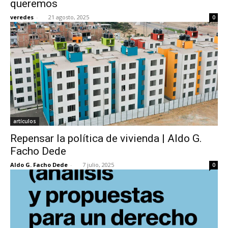
queremos
veredes
-
21 agosto, 2025
0
[:]
artículos
Repensar la política de vivienda | Aldo G.
Facho Dede
Aldo G. Facho Dede
-
7 julio, 2025
0