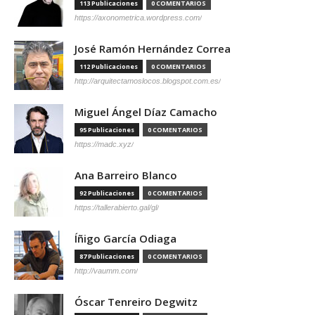
113 Publicaciones
0 COMENTARIOS
https://axonometrica.wordpress.com/
José Ramón Hernández Correa
112 Publicaciones
0 COMENTARIOS
http://arquitectamoslocos.blogspot.com.es/
Miguel Ángel Díaz Camacho
95 Publicaciones
0 COMENTARIOS
https://madc.xyz/
Ana Barreiro Blanco
92 Publicaciones
0 COMENTARIOS
https://tallerabierto.gal/gl/
Íñigo García Odiaga
87 Publicaciones
0 COMENTARIOS
http://vaumm.com/
Óscar Tenreiro Degwitz