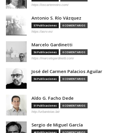
https://oscartenreiro.com/
Antonio S. Río Vázquez
57 Publicaciones
0 COMENTARIOS
https://asrv.es/
Marcelo Gardinetti
56 Publicaciones
0 COMENTARIOS
https://marcelogardinetti.com/
José del Carmen Palacios Aguilar
56 Publicaciones
0 COMENTARIOS
Aldo G. Facho Dede
51 Publicaciones
0 COMENTARIOS
http://urbanistas.lat/
Sergio de Miguel García
46 Publicaciones
0 COMENTARIOS