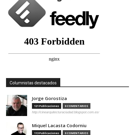
Columnistas destacados
Jorge Gorostiza
121 Publicaciones
0 COMENTARIOS
http://cinearquitecturaciudad.blogspot.com.es/
Miquel Lacasta Codorniu
113 Publicaciones
0 COMENTARIOS