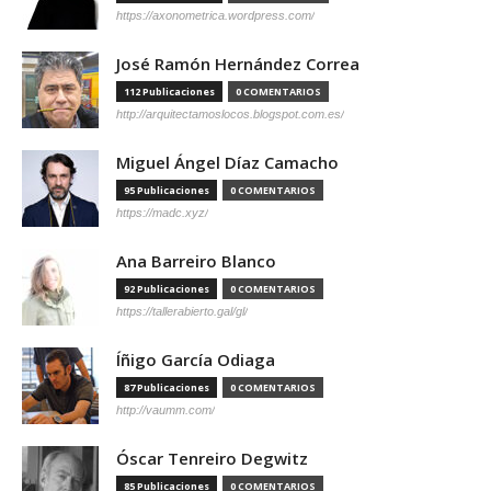
https://axonometrica.wordpress.com/
José Ramón Hernández Correa
112 Publicaciones
0 COMENTARIOS
http://arquitectamoslocos.blogspot.com.es/
Miguel Ángel Díaz Camacho
95 Publicaciones
0 COMENTARIOS
https://madc.xyz/
Ana Barreiro Blanco
92 Publicaciones
0 COMENTARIOS
https://tallerabierto.gal/gl/
Íñigo García Odiaga
87 Publicaciones
0 COMENTARIOS
http://vaumm.com/
Óscar Tenreiro Degwitz
85 Publicaciones
0 COMENTARIOS