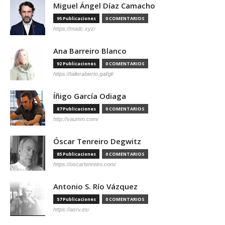
Miguel Ángel Díaz Camacho
95 Publicaciones
0 COMENTARIOS
https://madc.xyz/
Ana Barreiro Blanco
92 Publicaciones
0 COMENTARIOS
https://tallerabierto.gal/gl/
Íñigo García Odiaga
87 Publicaciones
0 COMENTARIOS
http://vaumm.com/
Óscar Tenreiro Degwitz
85 Publicaciones
0 COMENTARIOS
https://oscartenreiro.com/
Antonio S. Río Vázquez
57 Publicaciones
0 COMENTARIOS
https://asrv.es/