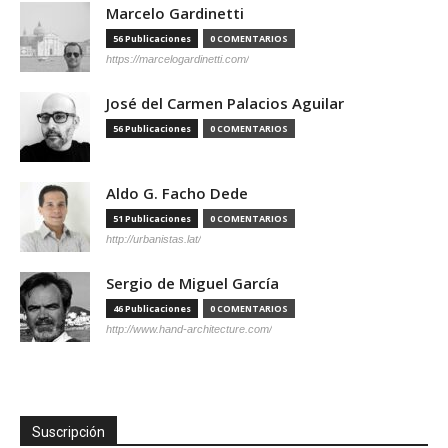
Marcelo Gardinetti
56 Publicaciones
0 COMENTARIOS
https://marcelogardinetti.com/
José del Carmen Palacios Aguilar
56 Publicaciones
0 COMENTARIOS
Aldo G. Facho Dede
51 Publicaciones
0 COMENTARIOS
http://urbanistas.lat/
Sergio de Miguel García
46 Publicaciones
0 COMENTARIOS
http://www.hand-architecture.com/
Suscripción