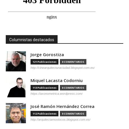
Columnistas destacados
Jorge Gorostiza
121 Publicaciones
0 COMENTARIOS
http://cinearquitecturaciudad.blogspot.com.es/
Miquel Lacasta Codorniu
113 Publicaciones
0 COMENTARIOS
https://axonometrica.wordpress.com/
José Ramón Hernández Correa
112 Publicaciones
0 COMENTARIOS
http://arquitectamoslocos.blogspot.com.es/