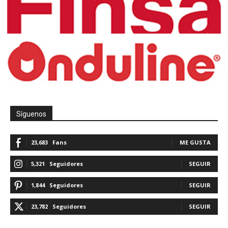
Síguenos
23,683
Fans
ME GUSTA
5,321
Seguidores
SEGUIR
1,844
Seguidores
SEGUIR
23,782
Seguidores
SEGUIR