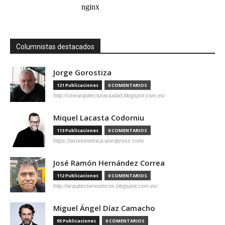
Columnistas destacados
Jorge Gorostiza
121 Publicaciones
0 COMENTARIOS
http://cinearquitecturaciudad.blogspot.com.es/
Miquel Lacasta Codorniu
113 Publicaciones
0 COMENTARIOS
https://axonometrica.wordpress.com/
José Ramón Hernández Correa
112 Publicaciones
0 COMENTARIOS
http://arquitectamoslocos.blogspot.com.es/
Miguel Ángel Díaz Camacho
95 Publicaciones
0 COMENTARIOS