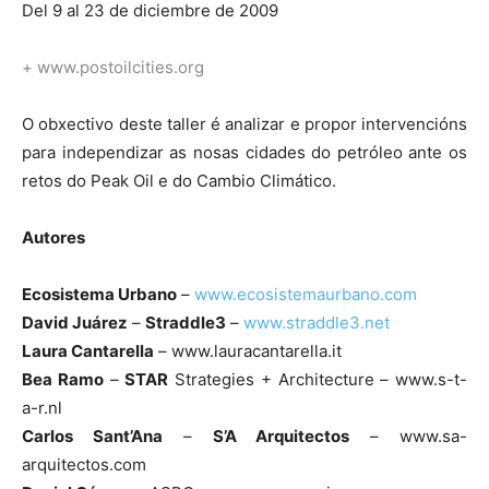
Del 9 al 23 de diciembre de 2009
+
www.postoilcities.org
O obxectivo deste taller é analizar e propor intervencións
para independizar as nosas cidades do petróleo ante os
retos do Peak Oil e do Cambio Climático.
Autores
Ecosistema Urbano
–
www.ecosistemaurbano.com
David Juárez
–
Straddle3
–
www.straddle3.net
Laura Cantarella
– www.lauracantarella.it
Bea Ramo
–
STAR
Strategies + Architecture – www.s-t-
a-r.nl
Carlos Sant’Ana
–
S’A Arquitectos
– www.sa-
arquitectos.com