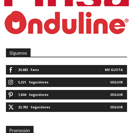
Síguenos
23,683
Fans
ME GUSTA
5,321
Seguidores
SEGUIR
1,844
Seguidores
SEGUIR
23,782
Seguidores
SEGUIR
Promoción