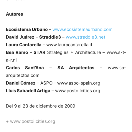
Autores
Ecosistema Urbano
–
www.ecosistemaurbano.com
[:]
David Juárez
–
Straddle3
–
www.straddle3.net
Laura Cantarella
– www.lauracantarella.it
Bea Ramo
–
STAR
Strategies + Architecture – www.s-t-
a-r.nl
Carlos Sant’Ana
–
S’A Arquitectos
– www.sa-
arquitectos.com
Daniel Gómez
– ASPO – www.aspo-spain.org
Lluís Sabadell Artiga
– www.postoilcities.org
Del 9 al 23 de diciembre de 2009
+
www.postoilcities.org