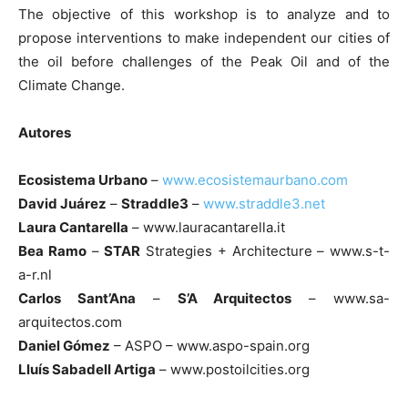
The objective of this workshop is to analyze and to
propose interventions to make independent our cities of
the oil before challenges of the Peak Oil and of the
Climate Change.
Autores
Ecosistema Urbano
–
www.ecosistemaurbano.com
David Juárez
–
Straddle3
–
www.straddle3.net
Laura Cantarella
– www.lauracantarella.it
Bea Ramo
–
STAR
Strategies + Architecture – www.s-t-
a-r.nl
Carlos Sant’Ana
–
S’A Arquitectos
– www.sa-
arquitectos.com
Daniel Gómez
– ASPO – www.aspo-spain.org
Lluís Sabadell Artiga
– www.postoilcities.org