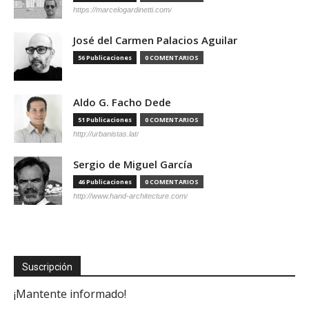
https://marcelogardinetti.com/
José del Carmen Palacios Aguilar
56 Publicaciones
0 COMENTARIOS
Aldo G. Facho Dede
51 Publicaciones
0 COMENTARIOS
http://urbanistas.lat/
Sergio de Miguel García
46 Publicaciones
0 COMENTARIOS
http://www.hand-architecture.com/
Suscripción