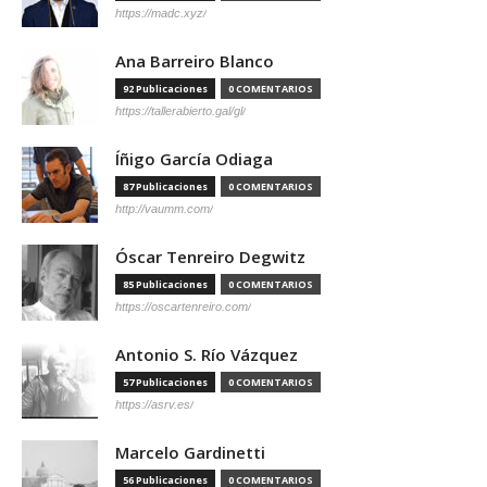
https://madc.xyz/
Ana Barreiro Blanco
92 Publicaciones
0 COMENTARIOS
https://tallerabierto.gal/gl/
Íñigo García Odiaga
87 Publicaciones
0 COMENTARIOS
http://vaumm.com/
Óscar Tenreiro Degwitz
85 Publicaciones
0 COMENTARIOS
https://oscartenreiro.com/
Antonio S. Río Vázquez
57 Publicaciones
0 COMENTARIOS
https://asrv.es/
Marcelo Gardinetti
56 Publicaciones
0 COMENTARIOS