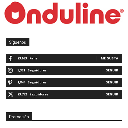
Síguenos
23,683
Fans
ME GUSTA
5,321
Seguidores
SEGUIR
1,844
Seguidores
SEGUIR
23,782
Seguidores
SEGUIR
Promoción