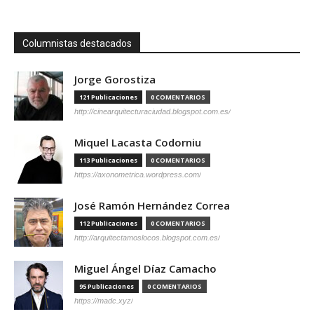
Columnistas destacados
Jorge Gorostiza
121 Publicaciones
0 COMENTARIOS
http://cinearquitecturaciudad.blogspot.com.es/
Miquel Lacasta Codorniu
113 Publicaciones
0 COMENTARIOS
https://axonometrica.wordpress.com/
José Ramón Hernández Correa
112 Publicaciones
0 COMENTARIOS
http://arquitectamoslocos.blogspot.com.es/
Miguel Ángel Díaz Camacho
95 Publicaciones
0 COMENTARIOS
https://madc.xyz/