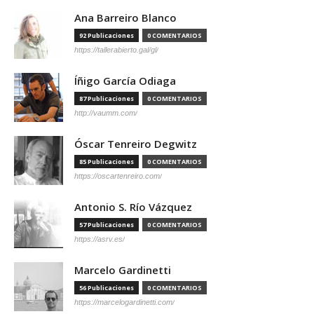
Ana Barreiro Blanco
92 Publicaciones
0 COMENTARIOS
https://tallerabierto.gal/gl/
Íñigo García Odiaga
87 Publicaciones
0 COMENTARIOS
http://vaumm.com/
Óscar Tenreiro Degwitz
85 Publicaciones
0 COMENTARIOS
https://oscartenreiro.com/
Antonio S. Río Vázquez
57 Publicaciones
0 COMENTARIOS
https://asrv.es/
Marcelo Gardinetti
56 Publicaciones
0 COMENTARIOS
https://marcelogardinetti.com/