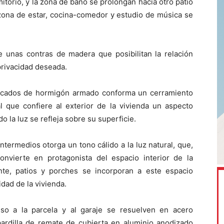
itorio, y la zona de baño se prolongan hacia otro patio
a zona de estar, cocina-comedor y estudio de música se
 unas contras de madera que posibilitan la relación
 privacidad deseada.
ricados de hormigón armado conforma un cerramiento
l que confiere al exterior de la vivienda un aspecto
 la luz se refleja sobre su superficie.
ntermedios otorga un tono cálido a la luz natural, que,
onvierte en protagonista del espacio interior de la
ente, patios y porches se incorporan a este espacio
idad de la vivienda.
eso a la parcela y al garaje se resuelven en acero
albardilla de remate de cubierta en aluminio anodizado