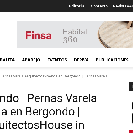
Editorial
Contacto
RevistaVA
BALIZA
APAREJO
EVENTOS
DERIVA
PUBLICACIONES
Pernas Varela ArquitectosVivenda en Bergondo | Pernas Varela...
ndo | Pernas Varela
a en Bergondo |
uitectos
House in