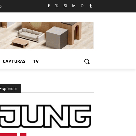
D
CAPTURAS
TV
Espónsor