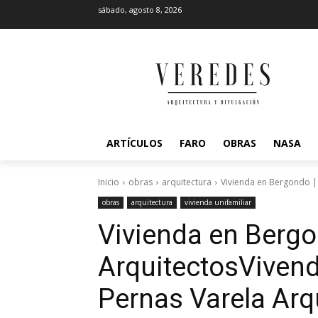
sábado, agosto 8, 2026
ARTÍCULOS
FARO
OBRAS
NASA
Inicio
obras
arquitectura
Vivienda en Bergondo | 
obras
arquitectura
vivienda unifamiliar
Vivienda en Bergo
Arquitectos
Vivend
Pernas Varela Arq