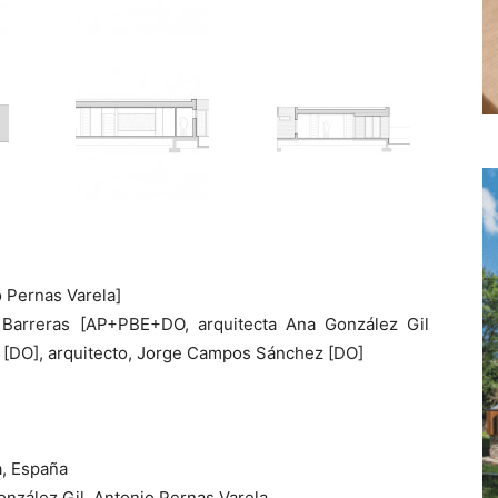
o Pernas Varela]
 Barreras [AP+PBE+DO, arquitecta Ana González Gil
z [DO], arquitecto, Jorge Campos Sánchez [DO]
a, España
onzález Gil, Antonio Pernas Varela