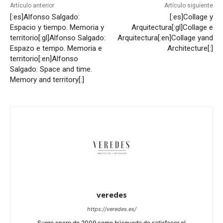
Artículo anterior
Artículo siguiente
[:es]Alfonso Salgado:
[:es]Collage y
Espacio y tiempo. Memoria y
Arquitectura[:gl]Collage e
territorio[:gl]Alfonso Salgado:
Arquitectura[:en]Collage yand
Espazo e tempo. Memoria e
Architecture[:]
territorio[:en]Alfonso
Salgado: Space and time.
Memory and territory[:]
veredes
https://veredes.es/
Surge enero de 2009 como búsqueda de satisfacer el