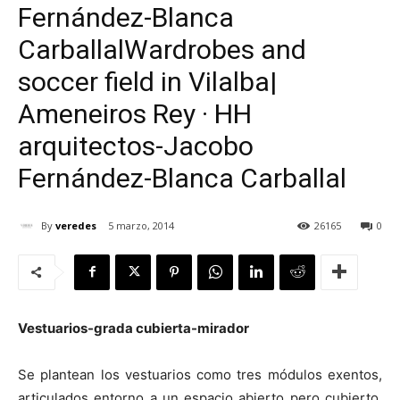
Fernández-Blanca
Carballal
Wardrobes and
soccer field in Vilalba|
[:]
Ameneiros Rey · HH
arquitectos-Jacobo
Fernández-Blanca Carballal
By
veredes
5 marzo, 2014
26165
0
Vestuarios-grada cubierta-mirador
Se plantean los vestuarios como tres módulos exentos,
articulados entorno a un espacio abierto pero cubierto.