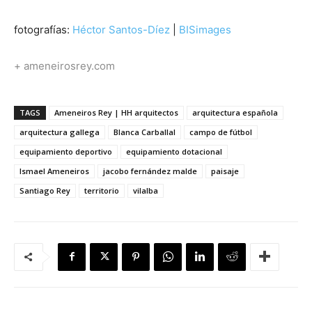
fotografías:
Héctor Santos-Díez
|
BISimages
+ ameneirosrey.com
TAGS
Ameneiros Rey | HH arquitectos
arquitectura española
arquitectura gallega
Blanca Carballal
campo de fútbol
equipamiento deportivo
equipamiento dotacional
Ismael Ameneiros
jacobo fernández malde
paisaje
Santiago Rey
territorio
vilalba