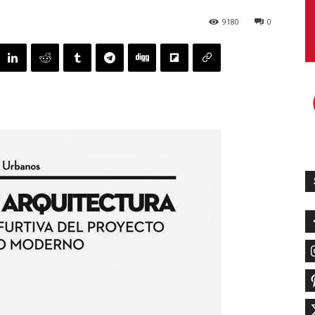
9180
0