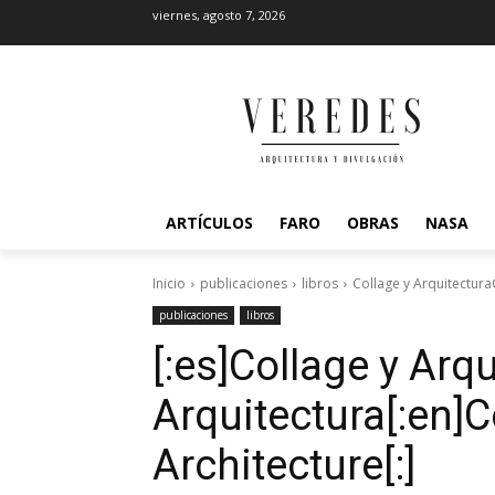
viernes, agosto 7, 2026
ARTÍCULOS
FARO
OBRAS
NASA
Inicio
publicaciones
libros
Collage y Arquitectura
publicaciones
libros
[:es]Collage y Arqu
Arquitectura[:en]
Architecture[:]