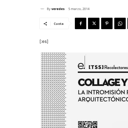
By
veredes
5 marzo, 2014
Cuota
[:es]