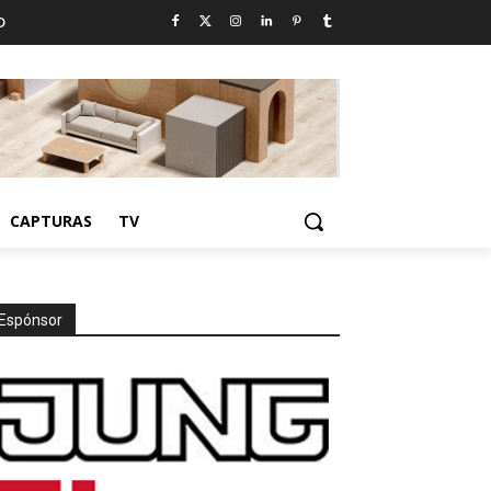
D
CAPTURAS
TV
Espónsor