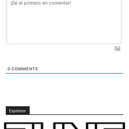
0
COMMENTS
Espónsor