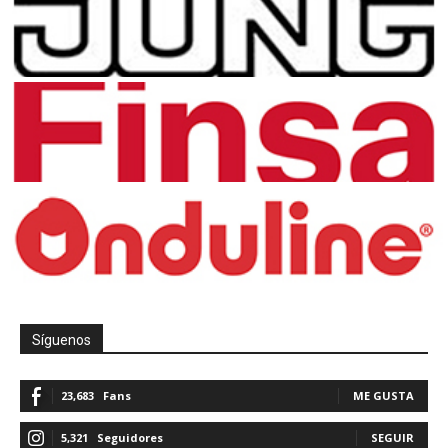
Síguenos
23,683
Fans
ME GUSTA
5,321
Seguidores
SEGUIR