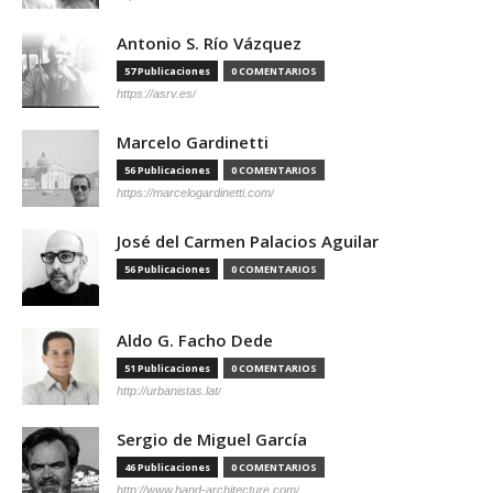
Antonio S. Río Vázquez
57 Publicaciones
0 COMENTARIOS
https://asrv.es/
Marcelo Gardinetti
56 Publicaciones
0 COMENTARIOS
https://marcelogardinetti.com/
José del Carmen Palacios Aguilar
56 Publicaciones
0 COMENTARIOS
Aldo G. Facho Dede
51 Publicaciones
0 COMENTARIOS
http://urbanistas.lat/
Sergio de Miguel García
46 Publicaciones
0 COMENTARIOS
http://www.hand-architecture.com/