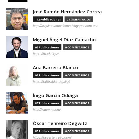
José Ramón Hernández Correa
112 Publicaciones
0 COMENTARIOS
http://arquitectamoslocos.blogspot.com.es/
Miguel Ángel Díaz Camacho
95 Publicaciones
0 COMENTARIOS
https://madc.xyz/
Ana Barreiro Blanco
92 Publicaciones
0 COMENTARIOS
https://tallerabierto.gal/gl/
Íñigo García Odiaga
87 Publicaciones
0 COMENTARIOS
http://vaumm.com/
Óscar Tenreiro Degwitz
85 Publicaciones
0 COMENTARIOS
https://oscartenreiro.com/