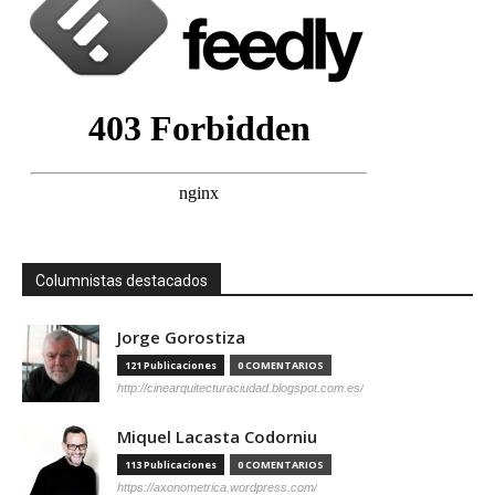
Columnistas destacados
Jorge Gorostiza
121 Publicaciones
0 COMENTARIOS
http://cinearquitecturaciudad.blogspot.com.es/
Miquel Lacasta Codorniu
113 Publicaciones
0 COMENTARIOS
https://axonometrica.wordpress.com/