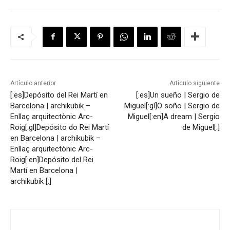
Artículo anterior
Artículo siguiente
[:es]Depósito del Rei Martí en
[:es]Un sueño | Sergio de
Barcelona | archikubik –
Miguel[:gl]O soño | Sergio de
Enllaç arquitectònic Arc-
Miguel[:en]A dream | Sergio
Roig[:gl]Depósito do Rei Martí
de Miguel[:]
en Barcelona | archikubik –
Enllaç arquitectònic Arc-
Roig[:en]Depósito del Rei
Martí en Barcelona |
archikubik [:]