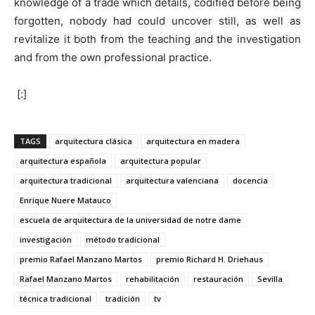
knowledge of a trade which details, codified before being
forgotten, nobody had could uncover still, as well as
revitalize it both from the teaching and the investigation
and from the own professional practice.
[:]
TAGS
arquitectura clásica
arquitectura en madera
arquitectura española
arquitectura popular
arquitectura tradicional
arquitectura valenciana
docencia
Enrique Nuere Matauco
escuela de arquitectura de la universidad de notre dame
investigación
método tradicional
premio Rafael Manzano Martos
premio Richard H. Driehaus
Rafael Manzano Martos
rehabilitación
restauración
Sevilla
técnica tradicional
tradición
tv