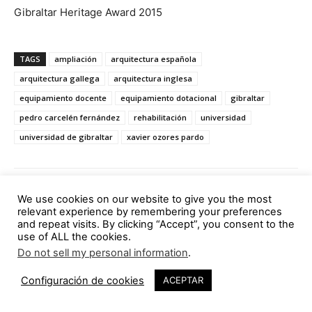
Gibraltar Heritage Award 2015
TAGS
ampliación
arquitectura española
arquitectura gallega
arquitectura inglesa
equipamiento docente
equipamiento dotacional
gibraltar
pedro carcelén fernández
rehabilitación
universidad
universidad de gibraltar
xavier ozores pardo
We use cookies on our website to give you the most
relevant experience by remembering your preferences
and repeat visits. By clicking “Accept”, you consent to the
use of ALL the cookies.
Do not sell my personal information
.
Artículo anterior
Artículo siguiente
Configuración de cookies
ACEPTAR
Convocatoria Premio
Cuatro horizontes. Una visita
Europeo del Espacio Público
a la capilla de Ronchamp de
Urbano 2016
Call for entries
Le Corbusier