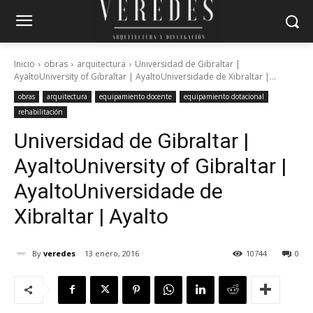
Inicio
obras
arquitectura
Universidad de Gibraltar |
AyaltoUniversity of Gibraltar | AyaltoUniversidade de Xibraltar |...
obras
arquitectura
equipamiento docente
equipamiento dotacional
rehabilitación
Universidad de Gibraltar |
Ayalto
University of Gibraltar |
Ayalto
Universidade de
Xibraltar | Ayalto
By
veredes
13 enero, 2016
10744
0