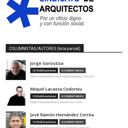
COLUMNISTAS/AUTORES (lista parcial)
Jorge Gorostiza
121 Publicaciones
0 COMENTARIOS
http://cinearquitecturaciudad.blogspot.com.es/
Miquel Lacasta Codorniu
113 Publicaciones
0 COMENTARIOS
https://axonometrica.wordpress.com/
José Ramón Hernández Correa
112 Publicaciones
0 COMENTARIOS
http://arquitectamoslocos.blogspot.com.es/