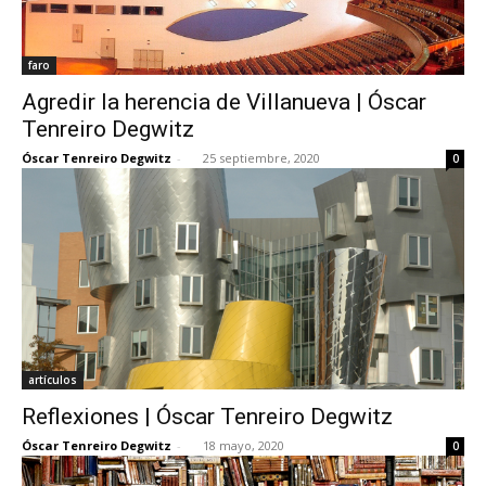
faro
Agredir la herencia de Villanueva | Óscar
Tenreiro Degwitz
Óscar Tenreiro Degwitz
-
25 septiembre, 2020
0
artículos
Reflexiones | Óscar Tenreiro Degwitz
Óscar Tenreiro Degwitz
-
18 mayo, 2020
0