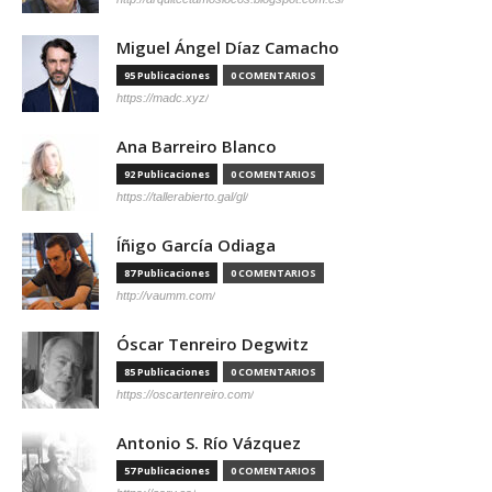
Miguel Ángel Díaz Camacho
95 Publicaciones
0 COMENTARIOS
https://madc.xyz/
Ana Barreiro Blanco
92 Publicaciones
0 COMENTARIOS
https://tallerabierto.gal/gl/
Íñigo García Odiaga
87 Publicaciones
0 COMENTARIOS
http://vaumm.com/
Óscar Tenreiro Degwitz
85 Publicaciones
0 COMENTARIOS
https://oscartenreiro.com/
Antonio S. Río Vázquez
57 Publicaciones
0 COMENTARIOS