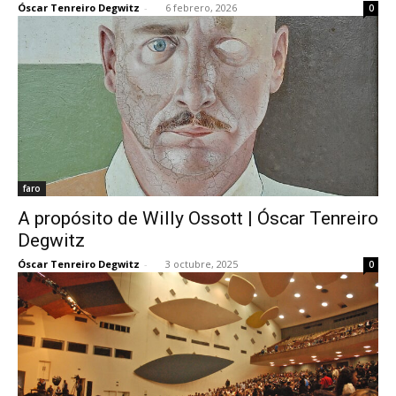
Óscar Tenreiro Degwitz
-
6 febrero, 2026
0
[:]
faro
A propósito de Willy Ossott | Óscar Tenreiro
Degwitz
Óscar Tenreiro Degwitz
-
3 octubre, 2025
0