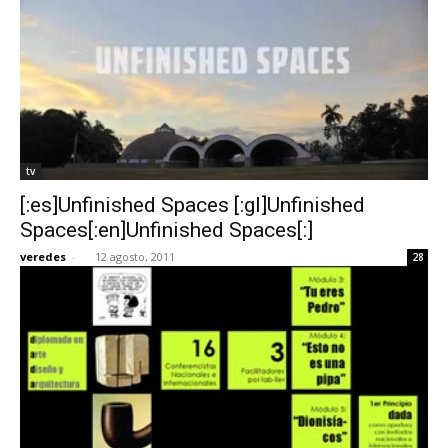
tv
[:es]Unfinished Spaces [:gl]Unfinished
Spaces[:en]Unfinished Spaces[:]
veredes
-
12 agosto, 2011
28