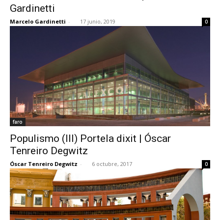
Gardinetti
Marcelo Gardinetti
-
17 junio, 2019
0
faro
Populismo (III) Portela dixit | Óscar
Tenreiro Degwitz
Óscar Tenreiro Degwitz
-
6 octubre, 2017
0