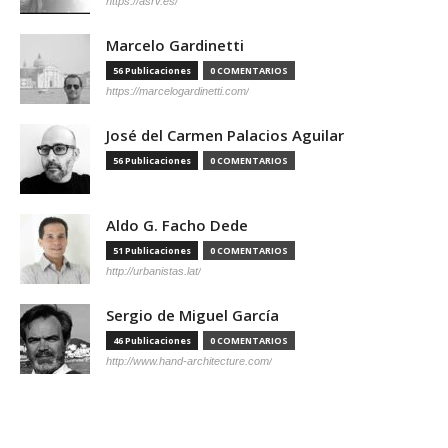
https://asrv.es/
Marcelo Gardinetti
56 Publicaciones
0 COMENTARIOS
https://marcelogardinetti.com/
José del Carmen Palacios Aguilar
56 Publicaciones
0 COMENTARIOS
Aldo G. Facho Dede
51 Publicaciones
0 COMENTARIOS
http://urbanistas.lat/
Sergio de Miguel García
46 Publicaciones
0 COMENTARIOS
http://www.hand-architecture.com/