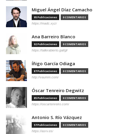
Miguel Ángel Díaz Camacho
95 Publicaciones
0 COMENTARIOS
https://madc.xyz/
Ana Barreiro Blanco
92 Publicaciones
0 COMENTARIOS
https://tallerabierto.gal/gl/
Íñigo García Odiaga
87 Publicaciones
0 COMENTARIOS
http://vaumm.com/
Óscar Tenreiro Degwitz
85 Publicaciones
0 COMENTARIOS
https://oscartenreiro.com/
Antonio S. Río Vázquez
57 Publicaciones
0 COMENTARIOS
https://asrv.es/