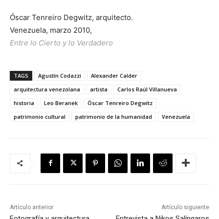
Óscar Tenreiro Degwitz, arquitecto.
Venezuela, marzo 2010,
Entre lo Cierto y lo Verdadero
TAGS
Agustín Codazzi
Alexander Calder
arquitectura venezolana
artista
Carlos Raúl Villanueva
historia
Leo Beranek
Óscar Tenreiro Degwitz
patrimonio cultural
patrimonio de la humanidad
Venezuela
Artículo anterior
Artículo siguiente
Fotografía y arquitectura
Entrevista a Nikos Salíngaros