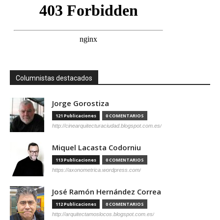
Columnistas destacados
Jorge Gorostiza
121 Publicaciones
0 COMENTARIOS
http://cinearquitecturaciudad.blogspot.com.es/
Miquel Lacasta Codorniu
113 Publicaciones
0 COMENTARIOS
https://axonometrica.wordpress.com/
José Ramón Hernández Correa
112 Publicaciones
0 COMENTARIOS
http://arquitectamoslocos.blogspot.com.es/