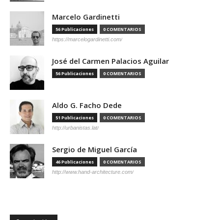
Marcelo Gardinetti
56 Publicaciones
0 COMENTARIOS
https://marcelogardinetti.com/
José del Carmen Palacios Aguilar
56 Publicaciones
0 COMENTARIOS
Aldo G. Facho Dede
51 Publicaciones
0 COMENTARIOS
http://urbanistas.lat/
Sergio de Miguel García
46 Publicaciones
0 COMENTARIOS
http://www.hand-architecture.com/