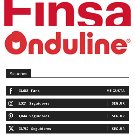
Síguenos
23,683
Fans
ME GUSTA
5,321
Seguidores
SEGUIR
1,844
Seguidores
SEGUIR
23,782
Seguidores
SEGUIR