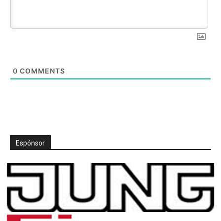
0
COMMENTS
Espónsor