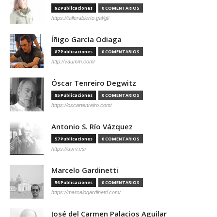
92 Publicaciones
0 COMENTARIOS
https://tallerabierto.gal/gl/
Íñigo García Odiaga
87 Publicaciones
0 COMENTARIOS
http://vaumm.com/
Óscar Tenreiro Degwitz
85 Publicaciones
0 COMENTARIOS
https://oscartenreiro.com/
Antonio S. Río Vázquez
57 Publicaciones
0 COMENTARIOS
https://asrv.es/
Marcelo Gardinetti
56 Publicaciones
0 COMENTARIOS
https://marcelogardinetti.com/
José del Carmen Palacios Aguilar