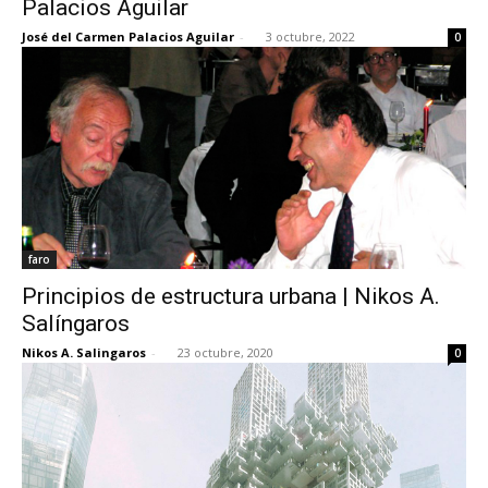
Palacios Aguilar
José del Carmen Palacios Aguilar
-
3 octubre, 2022
0
[:]
faro
Principios de estructura urbana | Nikos A.
Salíngaros
Nikos A. Salingaros
-
23 octubre, 2020
0