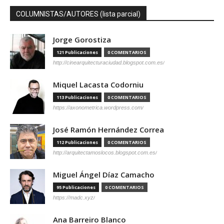
COLUMNISTAS/AUTORES (lista parcial)
Jorge Gorostiza
121 Publicaciones
0 COMENTARIOS
http://cinearquitecturaciudad.blogspot.com.es/
Miquel Lacasta Codorniu
113 Publicaciones
0 COMENTARIOS
https://axonometrica.wordpress.com/
José Ramón Hernández Correa
112 Publicaciones
0 COMENTARIOS
http://arquitectamoslocos.blogspot.com.es/
Miguel Ángel Díaz Camacho
95 Publicaciones
0 COMENTARIOS
https://madc.xyz/
Ana Barreiro Blanco