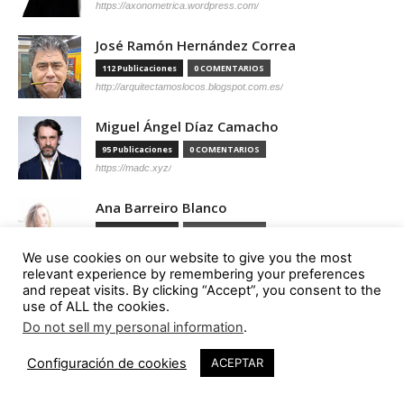
https://axonometrica.wordpress.com/
José Ramón Hernández Correa
112 Publicaciones
0 COMENTARIOS
http://arquitectamoslocos.blogspot.com.es/
Miguel Ángel Díaz Camacho
95 Publicaciones
0 COMENTARIOS
https://madc.xyz/
Ana Barreiro Blanco
92 Publicaciones
0 COMENTARIOS
https://tallerabierto.gal/gl/
We use cookies on our website to give you the most
relevant experience by remembering your preferences
Íñigo García Odiaga
and repeat visits. By clicking “Accept”, you consent to the
use of ALL the cookies.
87 Publicaciones
0 COMENTARIOS
Do not sell my personal information
.
http://vaumm.com/
1
Configuración de cookies
ACEPTAR
Óscar Tenreiro Degwitz
85 Publicaciones
0 COMENTARIOS