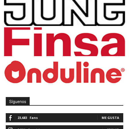
Síguenos
23,683
Fans
ME GUSTA