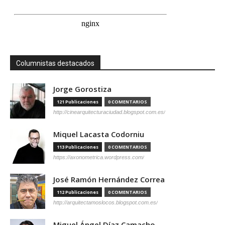
Columnistas destacados
Jorge Gorostiza
121 Publicaciones
0 COMENTARIOS
http://cinearquitecturaciudad.blogspot.com.es/
Miquel Lacasta Codorniu
113 Publicaciones
0 COMENTARIOS
https://axonometrica.wordpress.com/
José Ramón Hernández Correa
112 Publicaciones
0 COMENTARIOS
http://arquitectamoslocos.blogspot.com.es/
Miguel Ángel Díaz Camacho