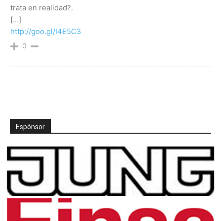
trata en realidad?.
[…]
http://goo.gl/I4E5C3
0
Espónsor