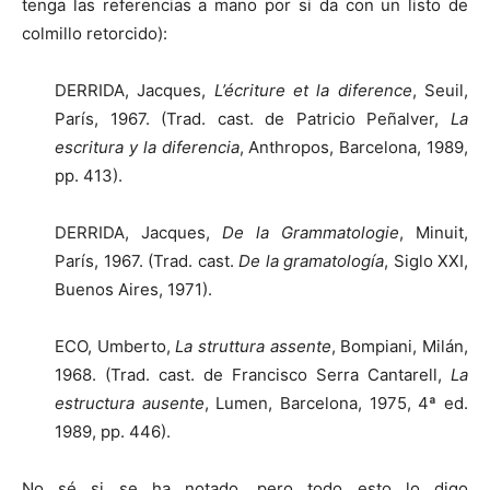
tenga las referencias a mano por si da con un listo de
colmillo retorcido):
DERRIDA, Jacques,
L’écriture et la diference
, Seuil,
París, 1967. (Trad. cast. de Patricio Peñalver,
La
escritura y la diferencia
, Anthropos, Barcelona, 1989,
pp. 413).
DERRIDA, Jacques,
De la Grammatologie
, Minuit,
París, 1967. (Trad. cast.
De la gramatología
, Siglo XXI,
Buenos Aires, 1971).
ECO, Umberto,
La struttura assente
, Bompiani, Milán,
1968. (Trad. cast. de Francisco Serra Cantarell,
La
estructura ausente
, Lumen, Barcelona, 1975, 4ª ed.
1989, pp. 446).
No sé si se ha notado, pero todo esto lo digo