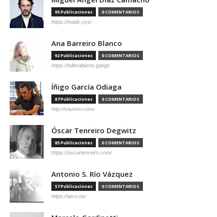
95 Publicaciones
0 COMENTARIOS
https://madc.xyz/
Ana Barreiro Blanco
92 Publicaciones
0 COMENTARIOS
https://tallerabierto.gal/gl/
Íñigo García Odiaga
87 Publicaciones
0 COMENTARIOS
http://vaumm.com/
Óscar Tenreiro Degwitz
85 Publicaciones
0 COMENTARIOS
https://oscartenreiro.com/
Antonio S. Río Vázquez
57 Publicaciones
0 COMENTARIOS
https://asrv.es/