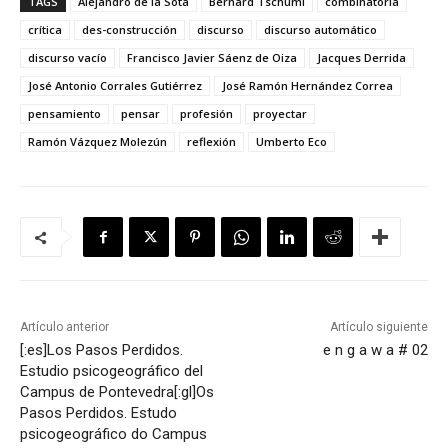
TAGS
Alejandro de la Sota
Bernard Tschumi
combinatoria
crítica
des-construcción
discurso
discurso automático
discurso vacío
Francisco Javier Sáenz de Oiza
Jacques Derrida
José Antonio Corrales Gutiérrez
José Ramón Hernández Correa
pensamiento
pensar
profesión
proyectar
Ramón Vázquez Molezún
reflexión
Umberto Eco
Artículo anterior
Artículo siguiente
[:es]Los Pasos Perdidos.
e n g a w a # 02
Estudio psicogeográfico del
Campus de Pontevedra[:gl]Os
Pasos Perdidos. Estudo
psicogeográfico do Campus