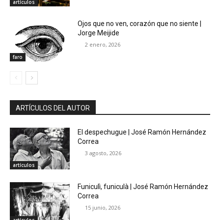
artículos
Ojos que no ven, corazón que no siente |
Jorge Meijide
2 enero, 2026
faro
ARTÍCULOS DEL AUTOR
El despechugue | José Ramón Hernández
Correa
3 agosto, 2026
artículos
Funiculì, funiculà | José Ramón Hernández
Correa
15 junio, 2026