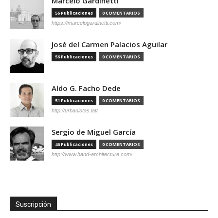
Marcelo Gardinetti
56 Publicaciones
0 COMENTARIOS
https://marcelogardinetti.com/
José del Carmen Palacios Aguilar
56 Publicaciones
0 COMENTARIOS
Aldo G. Facho Dede
51 Publicaciones
0 COMENTARIOS
http://urbanistas.lat/
Sergio de Miguel García
46 Publicaciones
0 COMENTARIOS
http://www.hand-architecture.com/
Suscripción