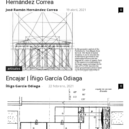
Hernández Correa
José Ramón Hernández Correa
-
19 abril, 2021
0
[:]
artículos
Encajar | Íñigo García Odiaga
Íñigo García Odiaga
-
22 febrero, 2021
0