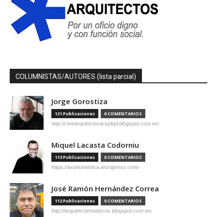
COLUMNISTAS/AUTORES (lista parcial)
Jorge Gorostiza
121 Publicaciones
0 COMENTARIOS
http://cinearquitecturaciudad.blogspot.com.es/
Miquel Lacasta Codorniu
113 Publicaciones
0 COMENTARIOS
https://axonometrica.wordpress.com/
José Ramón Hernández Correa
112 Publicaciones
0 COMENTARIOS
http://arquitectamoslocos.blogspot.com.es/