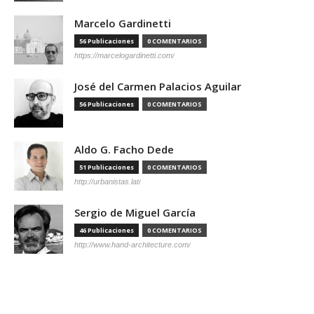
Marcelo Gardinetti
56 Publicaciones
0 COMENTARIOS
https://marcelogardinetti.com/
José del Carmen Palacios Aguilar
56 Publicaciones
0 COMENTARIOS
Aldo G. Facho Dede
51 Publicaciones
0 COMENTARIOS
http://urbanistas.lat/
Sergio de Miguel García
46 Publicaciones
0 COMENTARIOS
http://www.hand-architecture.com/