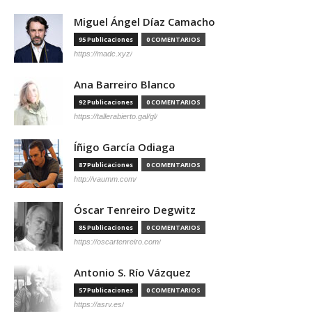
Miguel Ángel Díaz Camacho
95 Publicaciones
0 COMENTARIOS
https://madc.xyz/
Ana Barreiro Blanco
92 Publicaciones
0 COMENTARIOS
https://tallerabierto.gal/gl/
Íñigo García Odiaga
87 Publicaciones
0 COMENTARIOS
http://vaumm.com/
Óscar Tenreiro Degwitz
85 Publicaciones
0 COMENTARIOS
https://oscartenreiro.com/
Antonio S. Río Vázquez
57 Publicaciones
0 COMENTARIOS
https://asrv.es/