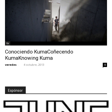
tv
Conociendo KumaCoñecendo
KumaKnowing Kuma
veredes
-
4 octubre, 2013
0
Espónsor