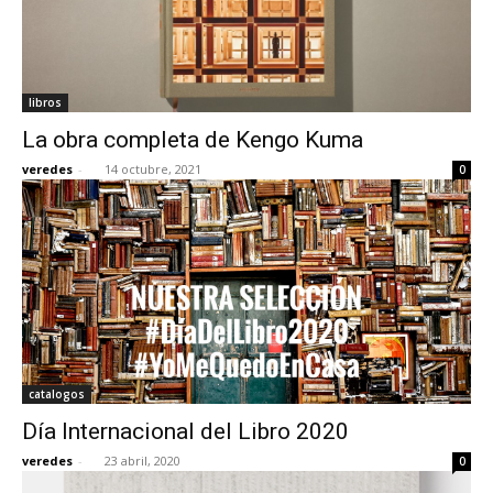
libros
La obra completa de Kengo Kuma
veredes
-
14 octubre, 2021
0
catalogos
Día Internacional del Libro 2020
veredes
-
23 abril, 2020
0