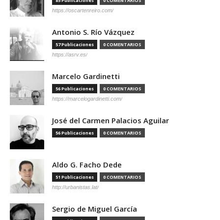
85 Publicaciones
0 COMENTARIOS
https://oscartenreiro.com/
Antonio S. Río Vázquez
57 Publicaciones
0 COMENTARIOS
https://asrv.es/
Marcelo Gardinetti
56 Publicaciones
0 COMENTARIOS
https://marcelogardinetti.com/
José del Carmen Palacios Aguilar
56 Publicaciones
0 COMENTARIOS
Aldo G. Facho Dede
51 Publicaciones
0 COMENTARIOS
http://urbanistas.lat/
Sergio de Miguel García