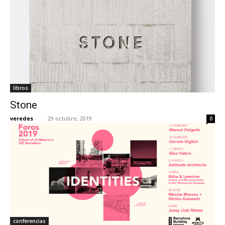
libros
Stone
veredes
-
29 octubre, 2019
0
conferencias