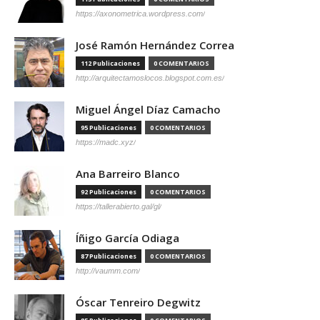
https://axonometrica.wordpress.com/
José Ramón Hernández Correa
112 Publicaciones
0 COMENTARIOS
http://arquitectamoslocos.blogspot.com.es/
Miguel Ángel Díaz Camacho
95 Publicaciones
0 COMENTARIOS
https://madc.xyz/
Ana Barreiro Blanco
92 Publicaciones
0 COMENTARIOS
https://tallerabierto.gal/gl/
Íñigo García Odiaga
87 Publicaciones
0 COMENTARIOS
http://vaumm.com/
Óscar Tenreiro Degwitz