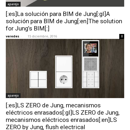
aparejo
[:es]La solución para BIM de Jung[:gl]A
solución para BIM de Jung[:en]The solution
for Jung’s BIM[:]
veredes
-
15 diciembre, 2016
0
aparejo
[:es]LS ZERO de Jung, mecanismos
eléctricos enrasados[:gl]LS ZERO de Jung,
mecanismos eléctricos enrasados[:en]LS
ZERO by Jung, flush electrical