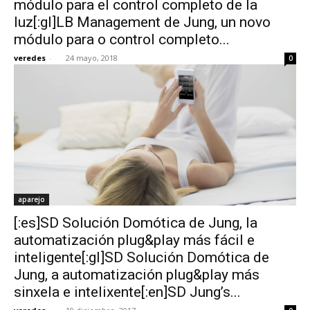
módulo para el control completo de la
luz[:gl]LB Management de Jung, un novo
módulo para o control completo...
veredes
-
24 mayo, 2018
0
[:]
aparejo
[:es]SD Solución Domótica de Jung, la
automatización plug&play más fácil e
inteligente[:gl]SD Solución Domótica de
Jung, a automatización plug&play más
sinxela e intelixente[:en]SD Jung’s...