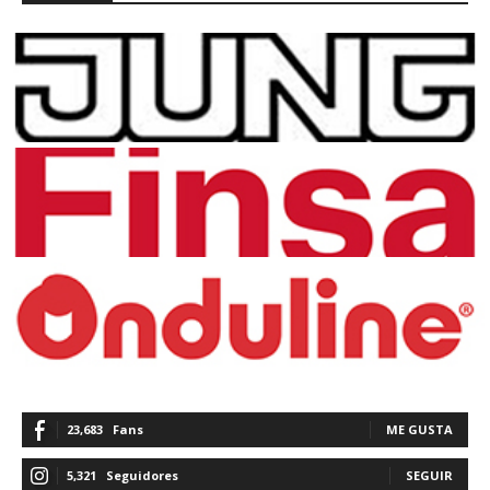
23,683
Fans
ME GUSTA
5,321
Seguidores
SEGUIR