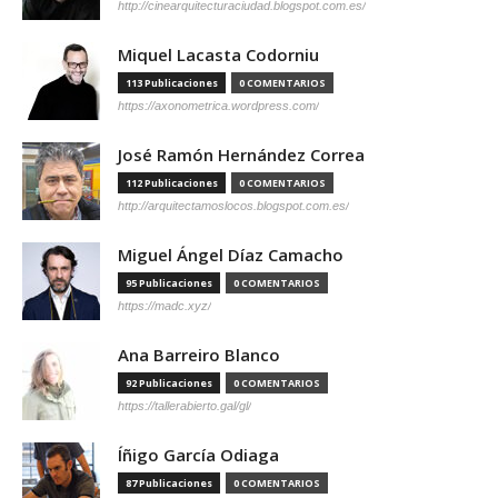
http://cinearquitecturaciudad.blogspot.com.es/
Miquel Lacasta Codorniu
113 Publicaciones
0 COMENTARIOS
https://axonometrica.wordpress.com/
José Ramón Hernández Correa
112 Publicaciones
0 COMENTARIOS
http://arquitectamoslocos.blogspot.com.es/
Miguel Ángel Díaz Camacho
95 Publicaciones
0 COMENTARIOS
https://madc.xyz/
Ana Barreiro Blanco
92 Publicaciones
0 COMENTARIOS
https://tallerabierto.gal/gl/
Íñigo García Odiaga
87 Publicaciones
0 COMENTARIOS