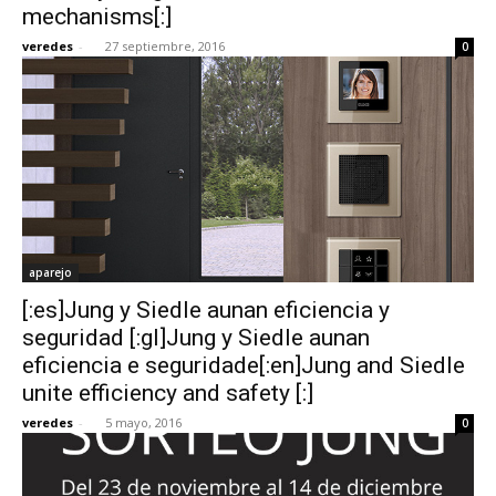
mechanisms[:]
veredes
-
27 septiembre, 2016
0
aparejo
[:es]Jung y Siedle aunan eficiencia y
seguridad [:gl]Jung y Siedle aunan
eficiencia e seguridade[:en]Jung and Siedle
unite efficiency and safety [:]
veredes
-
5 mayo, 2016
0