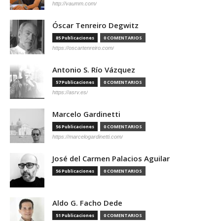
http://vaumm.com/
Óscar Tenreiro Degwitz
85 Publicaciones
0 COMENTARIOS
https://oscartenreiro.com/
Antonio S. Río Vázquez
57 Publicaciones
0 COMENTARIOS
https://asrv.es/
Marcelo Gardinetti
56 Publicaciones
0 COMENTARIOS
https://marcelogardinetti.com/
José del Carmen Palacios Aguilar
56 Publicaciones
0 COMENTARIOS
Aldo G. Facho Dede
51 Publicaciones
0 COMENTARIOS