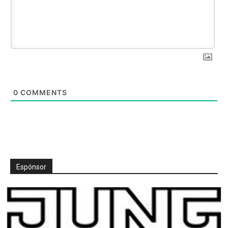
0
COMMENTS
Espónsor