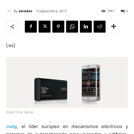
By
veredes
5 septiembre, 2017
7707
0
[:]
[:es]
Smart Visu Server
Jung
, el líder europeo en mecanismos eléctricos y