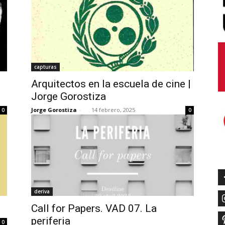
capturas
Arquitectos en la escuela de cine |
Jorge Gorostiza
Jorge Gorostiza
-
14 febrero, 2025
0
0
deriva
Call for Papers. VAD 07. La
periferia
0