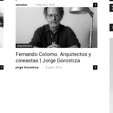
veredes
-
1 febrero, 2022
0
arquitectos
Fernando Colomo. Arquitectos y
cineastas | Jorge Gorostiza
Jorge Gorostiza
-
8 julio, 2016
0
0