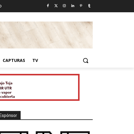
D
CAPTURAS
TV
Espónsor