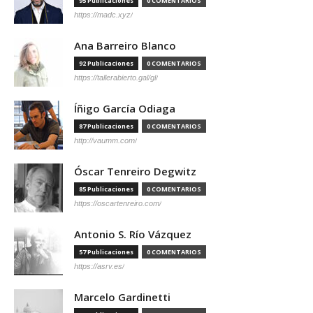
95 Publicaciones
0 COMENTARIOS
https://madc.xyz/
Ana Barreiro Blanco
92 Publicaciones
0 COMENTARIOS
https://tallerabierto.gal/gl/
Íñigo García Odiaga
87 Publicaciones
0 COMENTARIOS
http://vaumm.com/
Óscar Tenreiro Degwitz
85 Publicaciones
0 COMENTARIOS
https://oscartenreiro.com/
Antonio S. Río Vázquez
57 Publicaciones
0 COMENTARIOS
https://asrv.es/
Marcelo Gardinetti