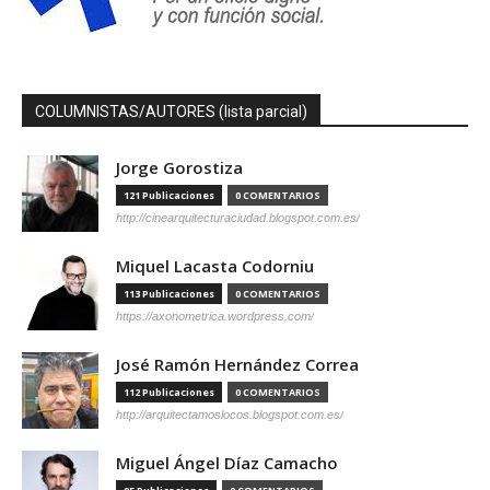
COLUMNISTAS/AUTORES (lista parcial)
Jorge Gorostiza
121 Publicaciones
0 COMENTARIOS
http://cinearquitecturaciudad.blogspot.com.es/
Miquel Lacasta Codorniu
113 Publicaciones
0 COMENTARIOS
https://axonometrica.wordpress.com/
José Ramón Hernández Correa
112 Publicaciones
0 COMENTARIOS
http://arquitectamoslocos.blogspot.com.es/
Miguel Ángel Díaz Camacho