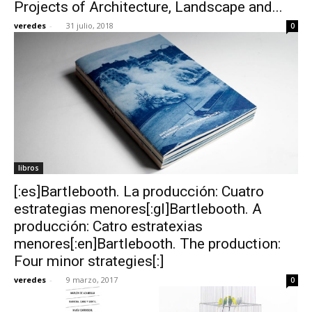
Projects of Architecture, Landscape and...
veredes
-
31 julio, 2018
0
libros
[:es]Bartlebooth. La producción: Cuatro
estrategias menores[:gl]Bartlebooth. A
producción: Catro estratexias
menores[:en]Bartlebooth. The production:
Four minor strategies[:]
veredes
-
9 marzo, 2017
0