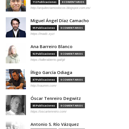
112 Publicaciones
0 COMENTARIOS
http://arquitectamoslocos.blogspot.com.es/
Miguel Ángel Díaz Camacho
95 Publicaciones
0 COMENTARIOS
https://madc.xyz/
Ana Barreiro Blanco
92 Publicaciones
0 COMENTARIOS
https://tallerabierto.gal/gl/
Íñigo García Odiaga
87 Publicaciones
0 COMENTARIOS
http://vaumm.com/
Óscar Tenreiro Degwitz
85 Publicaciones
0 COMENTARIOS
https://oscartenreiro.com/
Antonio S. Río Vázquez