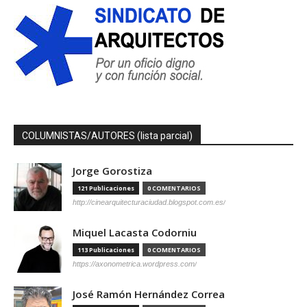
COLUMNISTAS/AUTORES (lista parcial)
Jorge Gorostiza
121 Publicaciones
0 COMENTARIOS
http://cinearquitecturaciudad.blogspot.com.es/
Miquel Lacasta Codorniu
113 Publicaciones
0 COMENTARIOS
https://axonometrica.wordpress.com/
José Ramón Hernández Correa