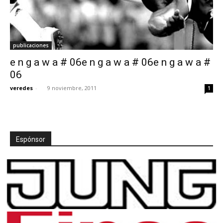
publicaciones
e n g a w a # 06e n g a w a # 06e n g a w a #
06
veredes
-
9 noviembre, 2011
1
Espónsor