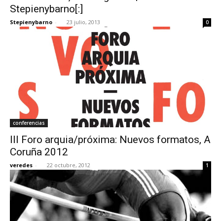
Stepienybarno[:]
Stepienybarno
-
23 julio, 2013
0
conferencias
III Foro arquia/próxima: Nuevos formatos, A
Coruña 2012
veredes
-
22 octubre, 2012
1