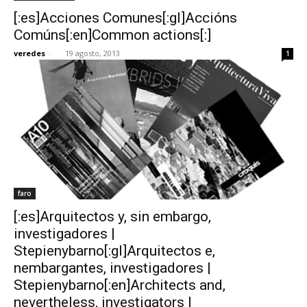
[:es]Acciones Comunes[:gl]Accións
Comúns[:en]Common actions[:]
veredes
-
19 agosto, 2013
1
faro
[:es]Arquitectos y, sin embargo,
investigadores |
Stepienybarno[:gl]Arquitectos e,
nembargantes, investigadores |
Stepienybarno[:en]Architects and,
nevertheless, investigators |