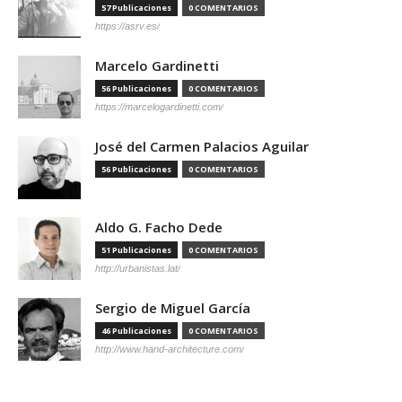
57 Publicaciones
0 COMENTARIOS
https://asrv.es/
Marcelo Gardinetti
56 Publicaciones
0 COMENTARIOS
https://marcelogardinetti.com/
José del Carmen Palacios Aguilar
56 Publicaciones
0 COMENTARIOS
Aldo G. Facho Dede
51 Publicaciones
0 COMENTARIOS
http://urbanistas.lat/
Sergio de Miguel García
46 Publicaciones
0 COMENTARIOS
http://www.hand-architecture.com/