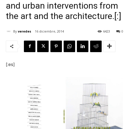
and urban interventions from
the art and the architecture.[:]
By
veredes
16 diciembre, 2014
6423
0
[:]
[:es]