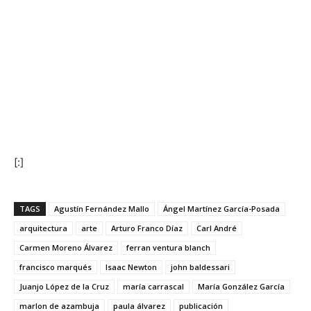
[:]
TAGS
Agustín Fernández Mallo
Ángel Martínez García-Posada
arquitectura
arte
Arturo Franco Díaz
Carl André
Carmen Moreno Álvarez
ferran ventura blanch
francisco marqués
Isaac Newton
john baldessari
Juanjo López de la Cruz
maría carrascal
María González García
marlon de azambuja
paula álvarez
publicación