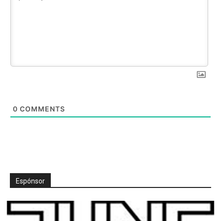
0
COMMENTS
Espónsor