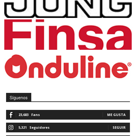
Síguenos
23,683
Fans
ME GUSTA
5,321
Seguidores
SEGUIR