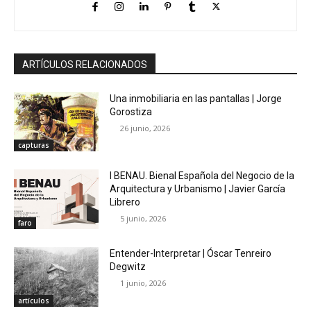
ARTÍCULOS RELACIONADOS
Una inmobiliaria en las pantallas | Jorge
Gorostiza
26 junio, 2026
capturas
I BENAU. Bienal Española del Negocio de la
Arquitectura y Urbanismo | Javier García
Librero
5 junio, 2026
faro
Entender-Interpretar | Óscar Tenreiro
Degwitz
1 junio, 2026
artículos