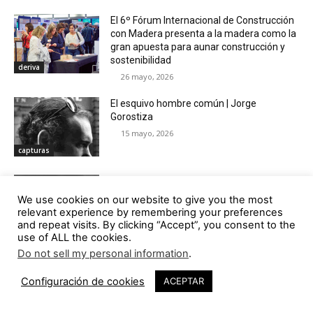
El 6º Fórum Internacional de Construcción
con Madera presenta a la madera como la
gran apuesta para aunar construcción y
sostenibilidad
deriva
26 mayo, 2026
El esquivo hombre común | Jorge
Gorostiza
15 mayo, 2026
capturas
«Cuidar la Vida», propuesta comisarial
seleccionada para la XIV Bienal
We use cookies on our website to give you the most
Iberoamericana de Arquitectura y
relevant experience by remembering your preferences
Urbanismo en Brasilia
and repeat visits. By clicking “Accept”, you consent to the
convocatorias
use of ALL the cookies.
14 mayo, 2026
Do not sell my personal information
.
8
Juan Carlos García, socio de Ruiz-Larrea y
director en ACTIA
Configuración de cookies
ACEPTAR
8 mayo, 2026
baliza