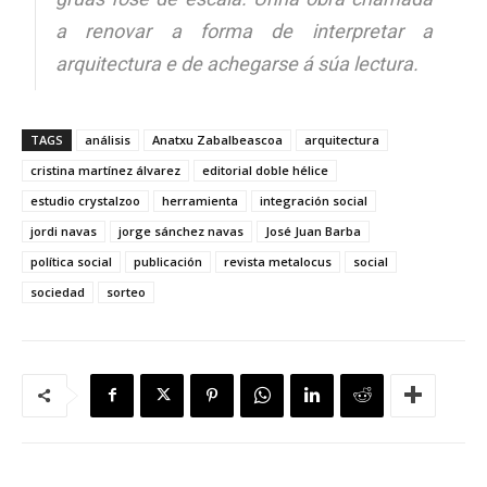
a renovar a forma de interpretar a
arquitectura e de achegarse á súa lectura.
TAGS
análisis
Anatxu Zabalbeascoa
arquitectura
cristina martínez álvarez
editorial doble hélice
estudio crystalzoo
herramienta
integración social
jordi navas
jorge sánchez navas
José Juan Barba
política social
publicación
revista metalocus
social
sociedad
sorteo