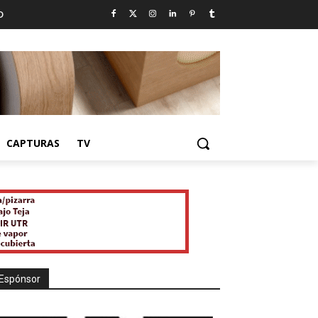
D
CAPTURAS
TV
Espónsor