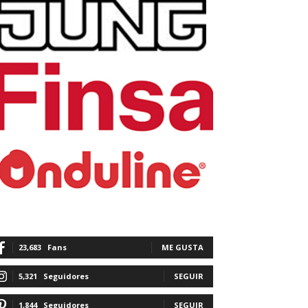
23,683
Fans
ME GUSTA
5,321
Seguidores
SEGUIR
1,844
Seguidores
SEGUIR