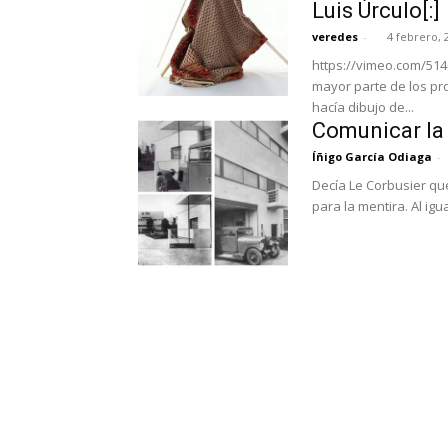
Luis Úrculo[:]
veredes
-
4 febrero, 
https://vimeo.com/5146
mayor parte de los pro
hacía dibujo de...
Comunicar la 
Íñigo García Odiaga
-
Decía Le Corbusier qu
para la mentira. Al igu