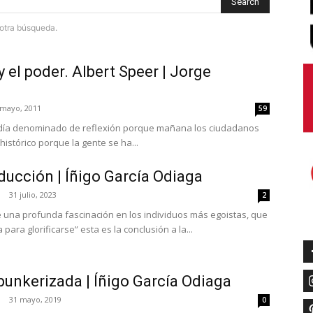
Search
e otra búsqueda.
y el poder. Albert Speer | Jorge
 mayo, 2011
59
día denominado de reflexión porque mañana los ciudadanos
histórico porque la gente se ha...
ucción | Íñigo García Odiaga
31 julio, 2023
2
e una profunda fascinación en los individuos más egoistas, que
se desviven por usarla para glorificarse” esta es la conclusión a la...
bunkerizada | Íñigo García Odiaga
31 mayo, 2019
0