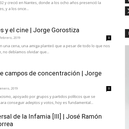
1932 y creció en Nantes, donde a los ocho años presenció la
, y a los once...
s y el cine | Jorge Gorostiza
 febrero, 2019
0
 una cena, una amiga planteó que a pesar de todo lo que nos
e, no debíamos olvidar que...
de campos de concentración | Jorge
 enero, 2019
0
acismo, apoyado por grupos y partidos políticos que se
ara conseguir adeptos y votos, hoy es fundamental...
rsal de la Infamia [III] | José Ramón
orrea