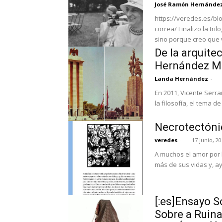
José Ramón Hernández
https://veredes.es/bl
correa/ Finalizo la tri
sino porque creo que 
De la arquite
Hernández M
Landa Hernández
-
En 2011, Vicente Serra
la filosofía, el tema de 
Necrotectóni
veredes
-
17 junio, 2
A muchos el amor por 
más de sus vidas y, ay
[:es]Ensayo So
Sobre a Ruina 