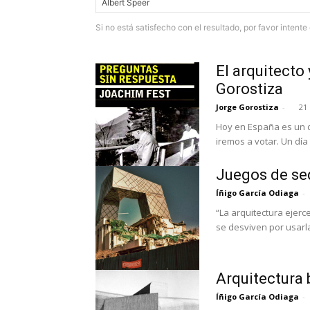
Si no está satisfecho con el resultado, por favor intent
El arquitecto 
Gorostiza
Jorge Gorostiza
-
21
Hoy en España es un 
iremos a votar. Un día 
Juegos de sed
Íñigo García Odiaga
-
“La arquitectura ejerc
Arquitectura 
Íñigo García Odiaga
-