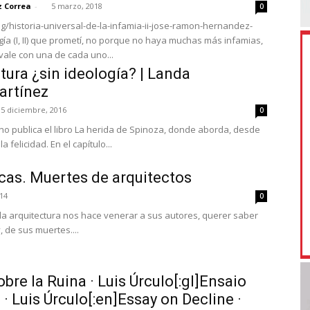
 Correa
-
5 marzo, 2018
0
og/historia-universal-de-la-infamia-ii-jose-ramon-hernandez-
logía (I, II) que prometí, no porque no haya muchas más infamias,
vale con una de cada uno...
ctura ¿sin ideología? | Landa
artínez
5 diciembre, 2016
0
no publica el libro La herida de Spinoza, donde aborda, desde
la felicidad. En el capítulo...
cas. Muertes de arquitectos
014
0
la arquitectura nos hace venerar a sus autores, querer saber
, de sus muertes....
bre la Ruina · Luis Úrculo[:gl]Ensaio
· Luis Úrculo[:en]Essay on Decline ·