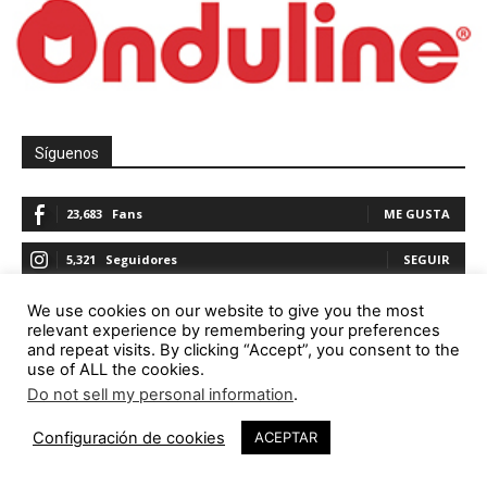
Síguenos
23,683
Fans
ME GUSTA
5,321
Seguidores
SEGUIR
1,844
Seguidores
SEGUIR
We use cookies on our website to give you the most
relevant experience by remembering your preferences
and repeat visits. By clicking “Accept”, you consent to the
23,782
Seguidores
SEGUIR
use of ALL the cookies.
Do not sell my personal information
.
Configuración de cookies
Promoción
ACEPTAR