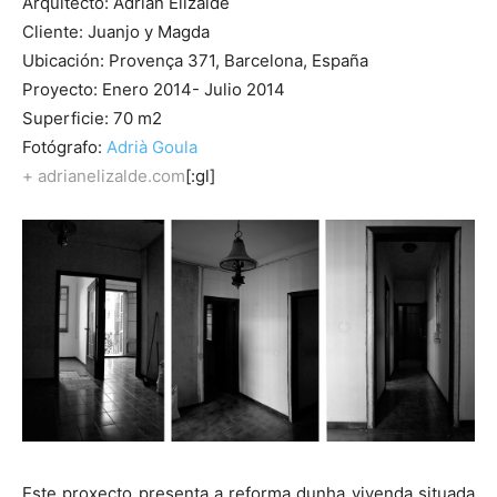
Arquitecto: Adrian Elizalde
Cliente: Juanjo y Magda
Ubicación: Provença 371, Barcelona, España
Proyecto: Enero 2014- Julio 2014
Superficie: 70 m2
Fotógrafo:
Adrià Goula
+ adrianelizalde.com
[:gl]
Este proxecto presenta a reforma dunha vivenda situada