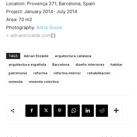
Location: Provença 371, Barcelona, Spain
Project: January 2014- July 2014
Area: 70 m2
Photography:
Adrià Goula
+ adrianelizalde.com
[:]
TAGS
Adrian Elizalde
arquitectura catalana
arquitectura española
Barcelona
diseño interiores
habitar
patrimonio
reforma
reforma interior
rehabilitación
vivienda
vivienda colectiva