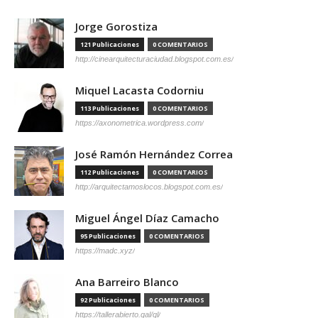
Jorge Gorostiza
121 Publicaciones
0 COMENTARIOS
http://cinearquitecturaciudad.blogspot.com.es/
Miquel Lacasta Codorniu
113 Publicaciones
0 COMENTARIOS
https://axonometrica.wordpress.com/
José Ramón Hernández Correa
112 Publicaciones
0 COMENTARIOS
http://arquitectamoslocos.blogspot.com.es/
Miguel Ángel Díaz Camacho
95 Publicaciones
0 COMENTARIOS
https://madc.xyz/
Ana Barreiro Blanco
92 Publicaciones
0 COMENTARIOS
https://tallerabierto.gal/gl/