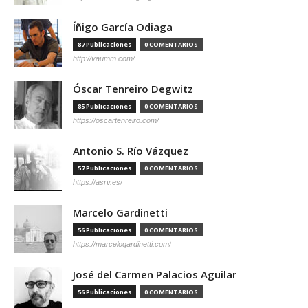
Íñigo García Odiaga
87 Publicaciones
0 COMENTARIOS
http://vaumm.com/
Óscar Tenreiro Degwitz
85 Publicaciones
0 COMENTARIOS
https://oscartenreiro.com/
Antonio S. Río Vázquez
57 Publicaciones
0 COMENTARIOS
https://asrv.es/
Marcelo Gardinetti
56 Publicaciones
0 COMENTARIOS
https://marcelogardinetti.com/
José del Carmen Palacios Aguilar
56 Publicaciones
0 COMENTARIOS