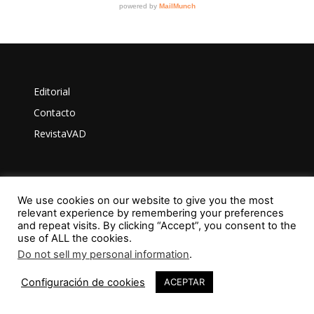
Editorial
Contacto
RevistaVAD
Aviso Legal
We use cookies on our website to give you the most
relevant experience by remembering your preferences
Privacidad
and repeat visits. By clicking “Accept”, you consent to the
use of ALL the cookies.
Política de Cookies
Do not sell my personal information
.
1
Configuración de cookies
ACEPTAR
ISSN: 2603-6401