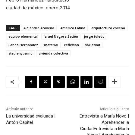
ciudad de méxico. enero 2014
TAGS
Alejandro Aravena
América Latina
arquitectura chilena
equipo elemental
Israel Nagore Setién
jorge toledo
Landa Hernández
material
reflexión
sociedad
stepienybarno
vivienda colectiva
Artículo anterior
Artículo siguiente
La universidad evaluada |
Entrevista a María Novo |
Antón Capitel
Aprehender la
Ciudad
Entrevista a María
Novo | Aprehender la